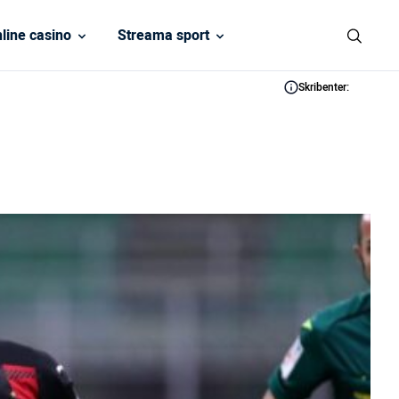
line casino
Streama sport
Skribenter: