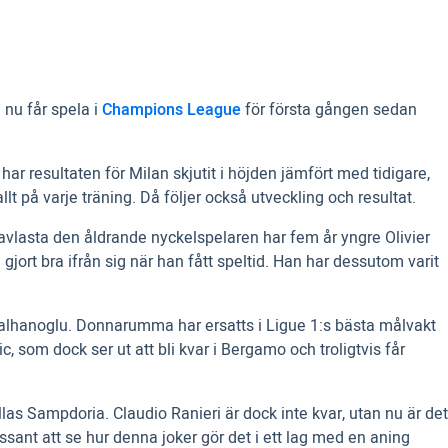
 nu får spela i
Champions League
för första gången sedan
r resultaten för Milan skjutit i höjden jämfört med tidigare,
llt på varje träning. Då följer också utveckling och resultat.
avlasta den åldrande nyckelspelaren har fem år yngre Olivier
 gjort bra ifrån sig när han fått speltid. Han har dessutom varit
Calhanoglu. Donnarumma har ersatts i Ligue 1:s bästa målvakt
som dock ser ut att bli kvar i Bergamo och troligtvis får
as Sampdoria. Claudio Ranieri är dock inte kvar, utan nu är det
essant att se hur denna joker gör det i ett lag med en aning