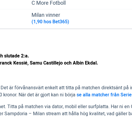
C More Fotboll
Milan vinner
(1,90 hos Bet365)
h slutade 2:a.
ranck Kessié, Samu Castillejo och Albin Ekdal.
et är förvånansvärt enkelt att titta på matchen direktsänt på i
0 kronor. När det är gjort kan ni börja
se alla matcher från Serie
het. Titta på matchen via dator, mobil eller surfplatta. Har ni 
 Sampdoria – Milan stream att hålla hög kvalitet, vad gäller bå