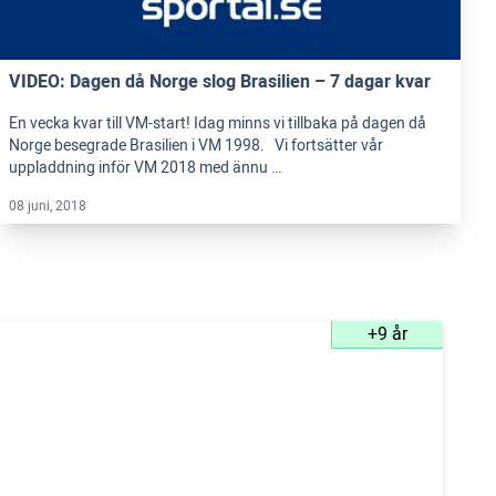
VIDEO: Dagen då Norge slog Brasilien – 7 dagar kvar
En vecka kvar till VM-start! Idag minns vi tillbaka på dagen då
Norge besegrade Brasilien i VM 1998. Vi fortsätter vår
uppladdning inför VM 2018 med ännu …
08 juni, 2018
+9 år