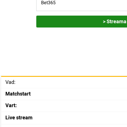
Bet365
> Streama
Vad:
Matchstart
Vart:
Live stream