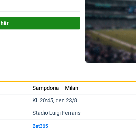
 här
Sampdoria – Milan
Kl. 20:45, den 23/8
Stadio Luigi Ferraris
Bet365