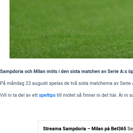
Sampdoria och Milan möts i den sista matchen av Serie A:s öpp
På måndag 23 augusti spelas de två sista matcherna av Serie 
Vill ni ta del av ett
speltips
till mötet så finner ni det här. Är n
Streama Sampdoria – Milan på Bet365
Se 