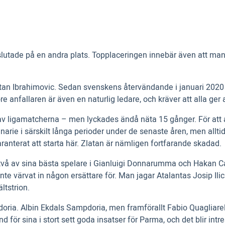
 slutade på en andra plats. Topplaceringen innebär även att man
tan Ibrahimovic. Sedan svenskens återvändande i januari 2020 ha
e anfallaren är även en naturlig ledare, och kräver att alla ger a
 av ligamatcherna – men lyckades ändå näta 15 gånger. För att 
narie i särskilt långa perioder under de senaste åren, men alltid
anterat att starta här. Zlatan är nämligen fortfarande skadad.
t två av sina bästa spelare i Gianluigi Donnarumma och Hakan 
rvat in någon ersättare för. Man jagar Atalantas Josip Ilicic, 
ltstrion.
ria. Albin Ekdals Sampdoria, men framförallt Fabio Quagliarell
 för sina i stort sett goda insatser för Parma, och det blir intr