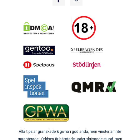
Alla tips är granskade & givna i god anda, men vinster är inte
garanterade | Oddsen är hämtade under skrivande stund, men