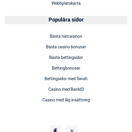
Webbplatskarta
Populära sidor
Bästa nätcasinon
Bästa casino bonusar
Bästa bettingsidor
Bettingbonusar
Bettingsidor med Swish
Casino med BankID
Casino med låg insättning