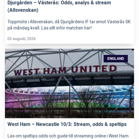
Djurgården – Västerås: Odds, analys & stream
(Allsvenskan)
Toppmöte i Allsvenskan, då Djurgårdens IF tar emot Västerås SK
på måndag kväll. Läs allt inför matchen här!
03 augusti, 2026
ENGLAND
West Ham – Newcastle 10/3: Stream, odds & speltips
Läs om speltips odds och guide till streaming online i West Ham