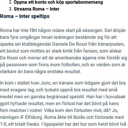
Öppna ett konto och köp sportabonnemang
Streama Roma – Inter
Roma – Inter speltips
Roma har inte fått någon vidare start på säsongen. Det dröjde
bara fyra omgångar innan ledningen bestämde sig för att
sparka sin klubblegendar Daniele De Rossi från tränarposten,
ett beslut som möttes av stark kritik från fansen, som älskar
De Rossi och menar att de amerikanska ägarna inte förstår sig
på passionen som finns inom fotbollen, och av värden som är
starkare än bara några enstaka resultat.
In kom i stället Ivan Juric, en tränare som tidigare gjort det bra
med svagare lag, och lyckats uppnå bra resultat med små
medel men en ganska begränsad spelstil. Han har i huvudsak
gjort hyfsade resultat, men en förlust har det blivit på hans
fem matcher i rodret. Vilka kom den förlusten mot, då? Jo,
nämligen IF Elfsborg. Roma åkte till Borås och förlorade med
1-0, ett totalt fiasko. I ligaspelet har det hur som helst blivit två