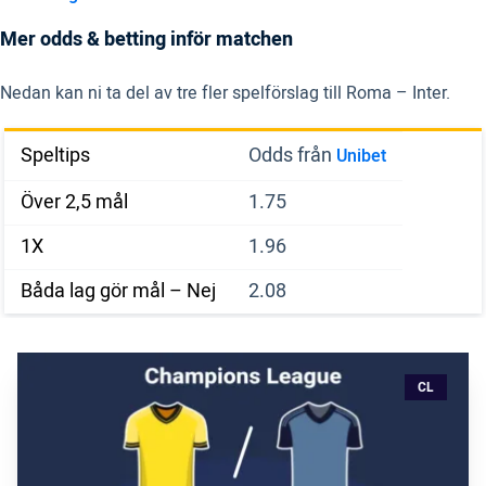
Mer odds & betting inför matchen
Nedan kan ni ta del av tre fler spelförslag till Roma – Inter.
Speltips
Odds från
Unibet
Över 2,5 mål
1.75
1X
1.96
Båda lag gör mål – Nej
2.08
CL