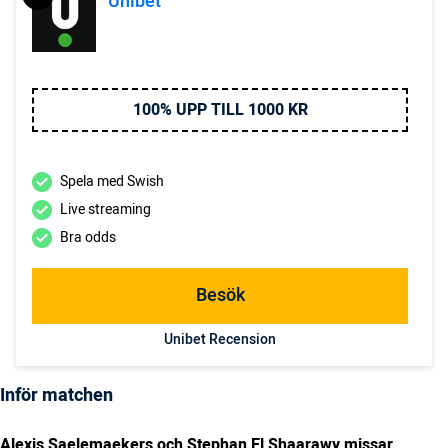
Unibet
100% UPP TILL 1000 KR
Spela med Swish
Live streaming
Bra odds
Besök
Unibet Recension
Inför matchen
Alexis Saelemaekers och Stephan El Shaarawy missar