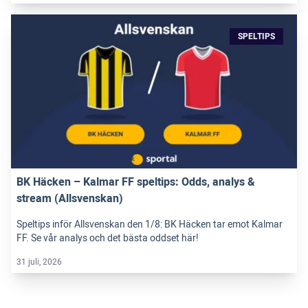
SPELTIPS
BK Häcken – Kalmar FF speltips: Odds, analys &
stream (Allsvenskan)
Speltips inför Allsvenskan den 1/8: BK Häcken tar emot Kalmar
FF. Se vår analys och det bästa oddset här!
31 juli, 2026