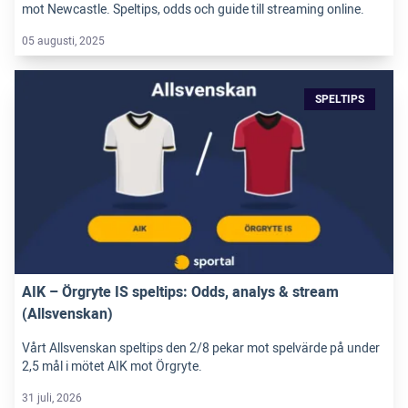
mot Newcastle. Speltips, odds och guide till streaming online.
05 augusti, 2025
SPELTIPS
AIK – Örgryte IS speltips: Odds, analys & stream
(Allsvenskan)
Vårt Allsvenskan speltips den 2/8 pekar mot spelvärde på under
2,5 mål i mötet AIK mot Örgryte.
31 juli, 2026