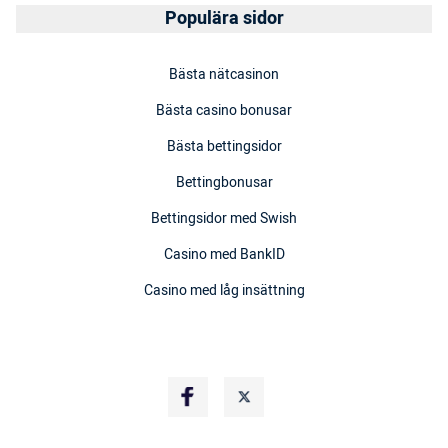
Populära sidor
Bästa nätcasinon
Bästa casino bonusar
Bästa bettingsidor
Bettingbonusar
Bettingsidor med Swish
Casino med BankID
Casino med låg insättning