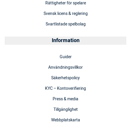
Rättigheter för spelare
Svensk licens & reglering
Svartlistade spelbolag
Information
Guider
Användningsvillkor
Säkerhetspolicy
KYC – Kontoverifiering
Press & media
Tillgänglighet
Webbplatskarta