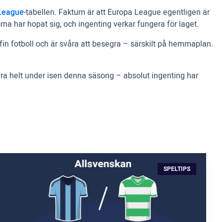
League
-tabellen. Faktum är att Europa League egentligen är
na har hopat sig, och ingenting verkar fungera för laget.
 fin fotboll och är svåra att besegra – särskilt på hemmaplan.
 vara helt under isen denna säsong – absolut ingenting har
SPELTIPS