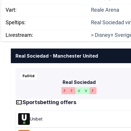
Vart:
Reale Arena
Speltips:
Real Sociedad vi
Livestream:
> Disney+ Sverig