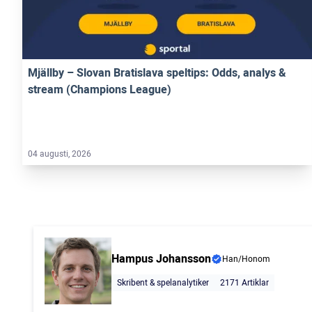
Mjällby – Slovan Bratislava speltips: Odds, analys &
stream (Champions League)
04 augusti, 2026
Hampus Johansson
Han/Honom
Skribent & spelanalytiker
2171 Artiklar