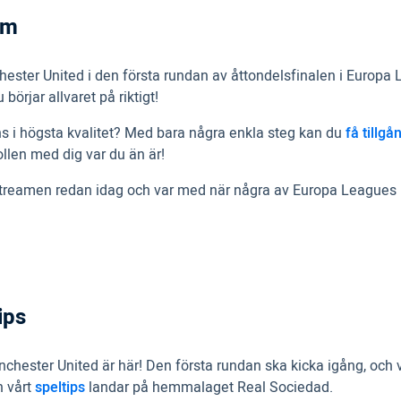
am
hester United i den första rundan av åttondelsfinalen i Europ
börjar allvaret på riktigt!
ans i högsta kvalitet? Med bara några enkla steg kan du
få tillgå
bollen med dig var du än är!
ive-streamen redan idag och var med när några av Europa Leagues 
ips
hester United är här! Den första rundan ska kicka igång, och 
h vårt
speltips
landar på hemmalaget Real Sociedad.