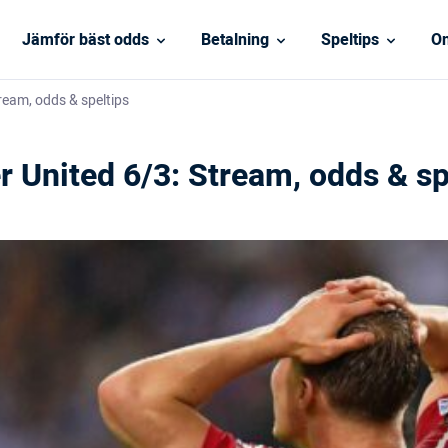
Jämför bäst odds
Betalning
Speltips
On
ream, odds & speltips
 United 6/3: Stream, odds & sp