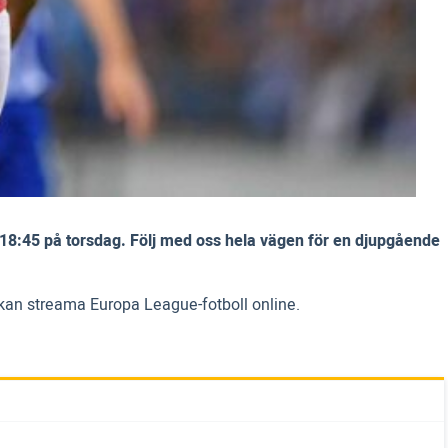
18:45 på torsdag. Följ med oss hela vägen för en djupgående
 kan streama Europa League-fotboll online.