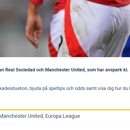
an Real Sociedad och Manchester United, som har avspark kl. 
adesituation, bjuda på speltips och odds samt visa dig hur du
 Manchester United, Europa League