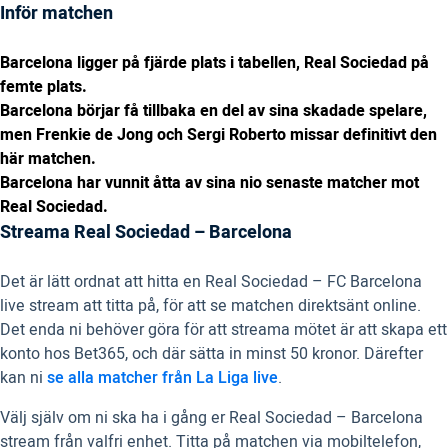
Inför matchen
Barcelona ligger på fjärde plats i tabellen, Real Sociedad på
femte plats.
Barcelona börjar få tillbaka en del av sina skadade spelare,
men Frenkie de Jong och Sergi Roberto missar definitivt den
här matchen.
Barcelona har vunnit åtta av sina nio senaste matcher mot
Real Sociedad.
Streama Real Sociedad – Barcelona
Det är lätt ordnat att hitta en Real Sociedad – FC Barcelona
live stream att titta på, för att se matchen direktsänt online.
Det enda ni behöver göra för att streama mötet är att skapa ett
konto hos Bet365, och där sätta in minst 50 kronor. Därefter
kan ni
se alla matcher från La Liga live
.
Välj själv om ni ska ha i gång er Real Sociedad – Barcelona
stream från valfri enhet. Titta på matchen via mobiltelefon,