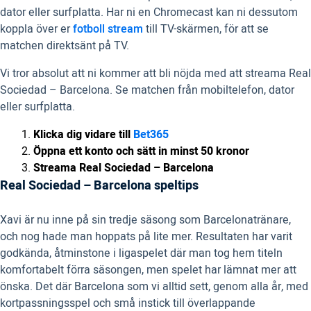
dator eller surfplatta. Har ni en Chromecast kan ni dessutom
koppla över er
fotboll stream
till TV-skärmen, för att se
matchen direktsänt på TV.
Vi tror absolut att ni kommer att bli nöjda med att streama Real
Sociedad – Barcelona. Se matchen från mobiltelefon, dator
eller surfplatta.
Klicka dig vidare till
Bet365
Öppna ett konto och sätt in minst 50 kronor
Streama Real Sociedad – Barcelona
Real Sociedad – Barcelona speltips
Xavi är nu inne på sin tredje säsong som Barcelonatränare,
och nog hade man hoppats på lite mer. Resultaten har varit
godkända, åtminstone i ligaspelet där man tog hem titeln
komfortabelt förra säsongen, men spelet har lämnat mer att
önska. Det där Barcelona som vi alltid sett, genom alla år, med
kortpassningsspel och små instick till överlappande