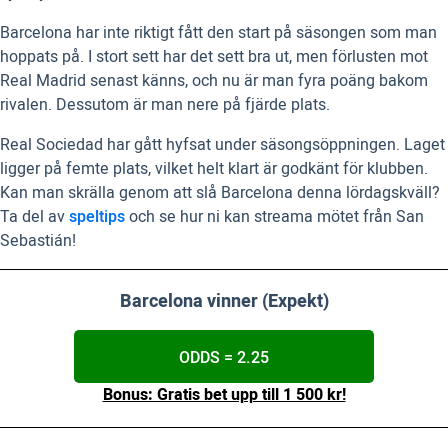
Barcelona har inte riktigt fått den start på säsongen som man
hoppats på. I stort sett har det sett bra ut, men förlusten mot
Real Madrid senast känns, och nu är man fyra poäng bakom
rivalen. Dessutom är man nere på fjärde plats.
Real Sociedad har gått hyfsat under säsongsöppningen. Laget
ligger på femte plats, vilket helt klart är godkänt för klubben.
Kan man skrälla genom att slå Barcelona denna lördagskväll?
Ta del av
speltips
och se hur ni kan streama mötet från San
Sebastián!
Barcelona vinner (Expekt)
ODDS = 2.25
Bonus: Gratis bet upp till 1 500 kr!