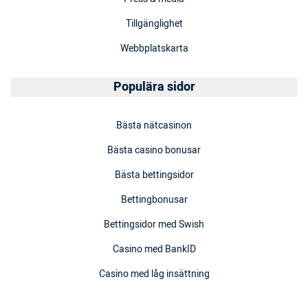
Tillgänglighet
Webbplatskarta
Populära sidor
Bästa nätcasinon
Bästa casino bonusar
Bästa bettingsidor
Bettingbonusar
Bettingsidor med Swish
Casino med BankID
Casino med låg insättning