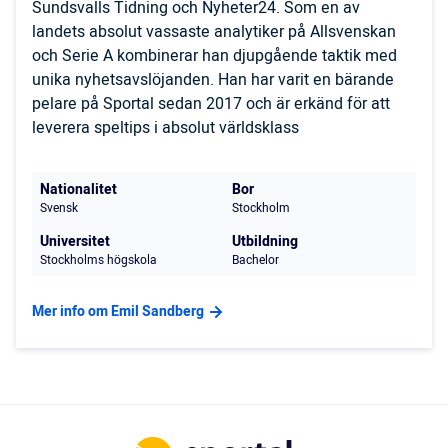
Sundsvalls Tidning och Nyheter24. Som en av
landets absolut vassaste analytiker på Allsvenskan
och Serie A kombinerar han djupgående taktik med
unika nyhetsavslöjanden. Han har varit en bärande
pelare på Sportal sedan 2017 och är erkänd för att
leverera speltips i absolut världsklass
Nationalitet
Bor
Svensk
Stockholm
Universitet
Utbildning
Stockholms högskola
Bachelor
Mer info om Emil Sandberg