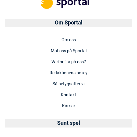
Om Sportal
Om oss
Möt oss på Sportal
Varför lita på oss?
Redaktionens policy
Så betygsätter vi
Kontakt
Karriär
Sunt spel