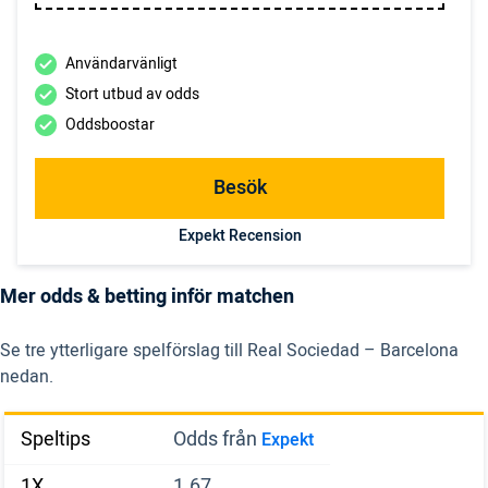
Användarvänligt
Stort utbud av odds
Oddsboostar
Besök
Expekt Recension
Mer odds & betting inför matchen
Se tre ytterligare spelförslag till Real Sociedad – Barcelona
nedan.
Speltips
Odds från
Expekt
1X
1.67