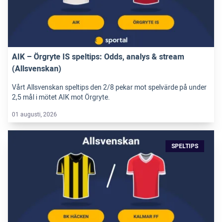
AIK – Örgryte IS speltips: Odds, analys & stream
(Allsvenskan)
Vårt Allsvenskan speltips den 2/8 pekar mot spelvärde på under
2,5 mål i mötet AIK mot Örgryte.
01 augusti, 2026
SPELTIPS