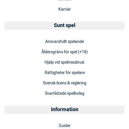
Karriär
Sunt spel
Ansvarsfullt spelande
Åldersgräns för spel (+18)
Hjälp vid spelmissbruk
Rättigheter för spelare
Svensk licens & reglering
Svartlistade spelbolag
Information
Guider