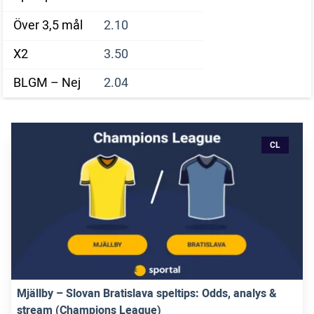
Över 3,5 mål
2.10
X2
3.50
BLGM – Nej
2.04
CL
Mjällby – Slovan Bratislava speltips: Odds, analys &
stream (Champions League)