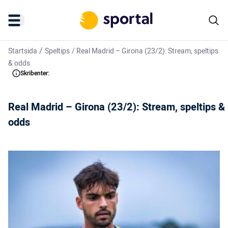
/
Startsida
Speltips
/
Real Madrid – Girona (23/2): Stream, speltips
& odds
Skribenter:
Real Madrid – Girona (23/2): Stream, speltips &
odds