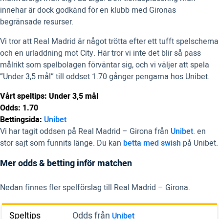
innehar är dock godkänd för en klubb med Gironas
begränsade resurser.
Vi tror att Real Madrid är något trötta efter ett tufft spelschema
och en urladdning mot City. Här tror vi inte det blir så pass
målrikt som spelbolagen förväntar sig, och vi väljer att spela
“Under 3,5 mål” till oddset 1.70 gånger pengarna hos Unibet.
Vårt speltips: Under 3,5 mål
Odds: 1.70
Bettingsida:
Unibet
Vi har tagit oddsen på Real Madrid – Girona från
Unibet
. en
stor sajt som funnits länge. Du kan
betta med swish
på Unibet.
Mer odds & betting inför matchen
Nedan finnes fler spelförslag till Real Madrid – Girona.
Speltips
Odds från
Unibet