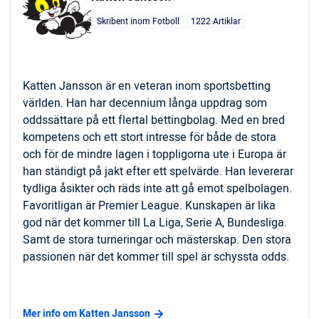
Skribent inom Fotboll
1222 Artiklar
Katten Jansson är en veteran inom sportsbetting
världen. Han har decennium långa uppdrag som
oddssättare på ett flertal bettingbolag. Med en bred
kompetens och ett stort intresse för både de stora
och för de mindre lagen i toppligorna ute i Europa är
han ständigt på jakt efter ett spelvärde. Han levererar
tydliga åsikter och räds inte att gå emot spelbolagen.
Favoritligan är Premier League. Kunskapen är lika
god när det kommer till La Liga, Serie A, Bundesliga.
Samt de stora turneringar och mästerskap. Den stora
passionen när det kommer till spel är schyssta odds.
Mer info om Katten Jansson