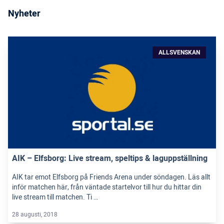
Nyheter
ALLSVENSKAN
AIK – Elfsborg: Live stream, speltips & laguppställning
AIK tar emot Elfsborg på Friends Arena under söndagen. Läs allt
inför matchen här, från väntade startelvor till hur du hittar din
live stream till matchen. Ti …
28 augusti, 2018