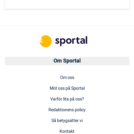
Om Sportal
Om oss
Möt oss på Sportal
Varför lita på oss?
Redaktionens policy
Så betygsätter vi
Kontakt