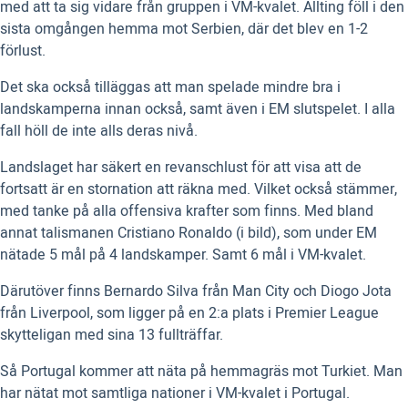
med att ta sig vidare från gruppen i VM-kvalet. Allting föll i den
sista omgången hemma mot Serbien, där det blev en 1-2
förlust.
Det ska också tilläggas att man spelade mindre bra i
landskamperna innan också, samt även i EM slutspelet. I alla
fall höll de inte alls deras nivå.
Landslaget har säkert en revanschlust för att visa att de
fortsatt är en stornation att räkna med. Vilket också stämmer,
med tanke på alla offensiva krafter som finns. Med bland
annat talismanen Cristiano Ronaldo (i bild), som under EM
nätade 5 mål på 4 landskamper. Samt 6 mål i VM-kvalet.
Därutöver finns Bernardo Silva från Man City och Diogo Jota
från Liverpool, som ligger på en 2:a plats i Premier League
skytteligan med sina 13 fullträffar.
Så Portugal kommer att näta på hemmagräs mot Turkiet. Man
har nätat mot samtliga nationer i VM-kvalet i Portugal.