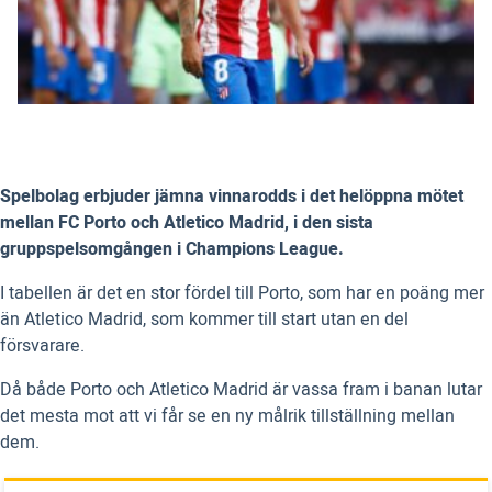
Spelbolag erbjuder jämna vinnarodds i det helöppna mötet
mellan FC Porto och Atletico Madrid, i den sista
gruppspelsomgången i Champions League.
I tabellen är det en stor fördel till Porto, som har en poäng mer
än Atletico Madrid, som kommer till start utan en del
försvarare.
Då både Porto och Atletico Madrid är vassa fram i banan lutar
det mesta mot att vi får se en ny målrik tillställning mellan
dem.