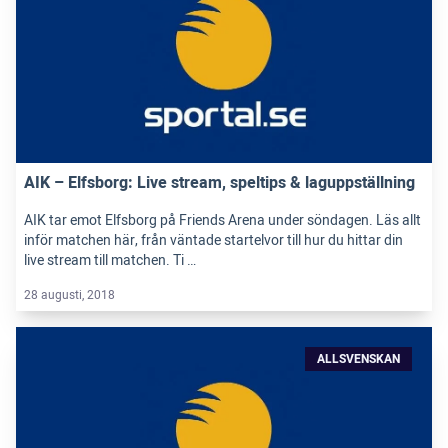
AIK – Elfsborg: Live stream, speltips & laguppställning
AIK tar emot Elfsborg på Friends Arena under söndagen. Läs allt
inför matchen här, från väntade startelvor till hur du hittar din
live stream till matchen. Ti …
28 augusti, 2018
ALLSVENSKAN