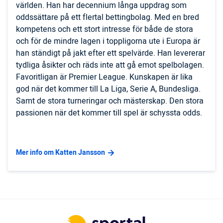
världen. Han har decennium långa uppdrag som
oddssättare på ett flertal bettingbolag. Med en bred
kompetens och ett stort intresse för både de stora
och för de mindre lagen i toppligorna ute i Europa är
han ständigt på jakt efter ett spelvärde. Han levererar
tydliga åsikter och räds inte att gå emot spelbolagen.
Favoritligan är Premier League. Kunskapen är lika
god när det kommer till La Liga, Serie A, Bundesliga.
Samt de stora turneringar och mästerskap. Den stora
passionen när det kommer till spel är schyssta odds.
Mer info om Katten Jansson