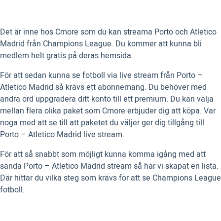
Det är inne hos Cmore som du kan streama Porto och Atletico
Madrid från Champions League. Du kommer att kunna bli
medlem helt gratis på deras hemsida.
För att sedan kunna se fotboll via live stream från Porto –
Atletico Madrid så krävs ett abonnemang. Du behöver med
andra ord uppgradera ditt konto till ett premium. Du kan välja
mellan flera olika paket som Cmore erbjuder dig att köpa. Var
noga med att se till att paketet du väljer ger dig tillgång till
Porto – Atletico Madrid live stream.
För att så snabbt som möjligt kunna komma igång med att
sända Porto – Atletico Madrid stream så har vi skapat en lista.
Där hittar du vilka steg som krävs för att se Champions League
fotboll.