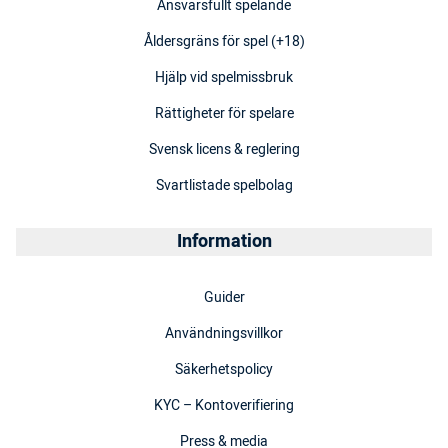
Ansvarsfullt spelande
Åldersgräns för spel (+18)
Hjälp vid spelmissbruk
Rättigheter för spelare
Svensk licens & reglering
Svartlistade spelbolag
Information
Guider
Användningsvillkor
Säkerhetspolicy
KYC – Kontoverifiering
Press & media