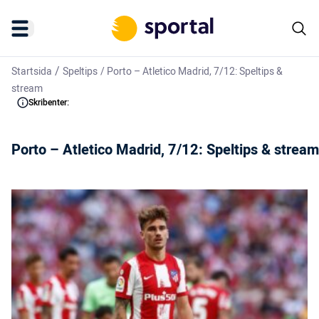
/
Startsida
Speltips
/
Porto – Atletico Madrid, 7/12: Speltips &
stream
Skribenter:
Porto – Atletico Madrid, 7/12: Speltips & stream