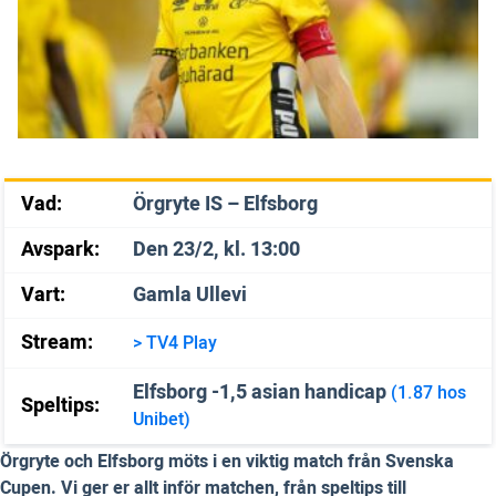
Vad:
Örgryte IS – Elfsborg
Avspark:
Den 23/2, kl. 13:00
Vart:
Gamla Ullevi
Stream:
> TV4 Play
Elfsborg -1,5 asian handicap
(1.87 hos
Speltips:
Unibet)
Örgryte och Elfsborg möts i en viktig match från Svenska
Cupen. Vi ger er allt inför matchen, från speltips till