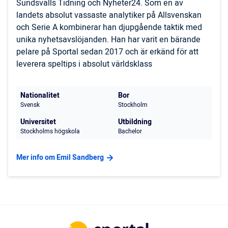
Sundsvalls Tidning och Nyheter24. Som en av
landets absolut vassaste analytiker på Allsvenskan
och Serie A kombinerar han djupgående taktik med
unika nyhetsavslöjanden. Han har varit en bärande
pelare på Sportal sedan 2017 och är erkänd för att
leverera speltips i absolut världsklass
Nationalitet
Bor
Svensk
Stockholm
Universitet
Utbildning
Stockholms högskola
Bachelor
Mer info om Emil Sandberg