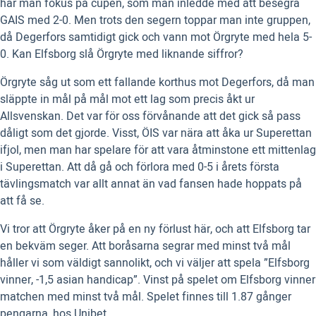
har man fokus på cupen, som man inledde med att besegra
GAIS med 2-0. Men trots den segern toppar man inte gruppen,
då Degerfors samtidigt gick och vann mot Örgryte med hela 5-
0. Kan Elfsborg slå Örgryte med liknande siffror?
Örgryte såg ut som ett fallande korthus mot Degerfors, då man
släppte in mål på mål mot ett lag som precis åkt ur
Allsvenskan. Det var för oss förvånande att det gick så pass
dåligt som det gjorde. Visst, ÖIS var nära att åka ur Superettan
ifjol, men man har spelare för att vara åtminstone ett mittenlag
i Superettan. Att då gå och förlora med 0-5 i årets första
tävlingsmatch var allt annat än vad fansen hade hoppats på
att få se.
Vi tror att Örgryte åker på en ny förlust här, och att Elfsborg tar
en bekväm seger. Att boråsarna segrar med minst två mål
håller vi som väldigt sannolikt, och vi väljer att spela ”Elfsborg
vinner, -1,5 asian handicap”. Vinst på spelet om Elfsborg vinner
matchen med minst två mål. Spelet finnes till 1.87 gånger
pengarna, hos Unibet.