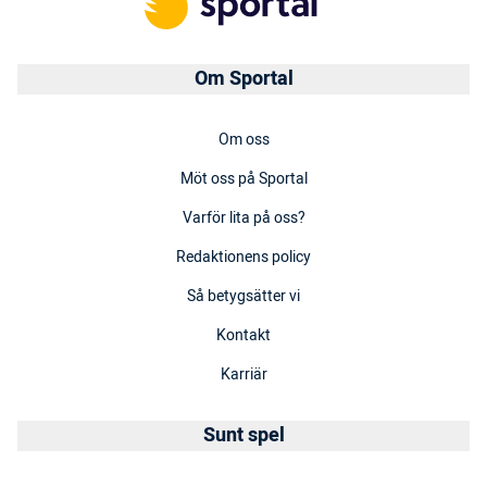
Om Sportal
Om oss
Möt oss på Sportal
Varför lita på oss?
Redaktionens policy
Så betygsätter vi
Kontakt
Karriär
Sunt spel