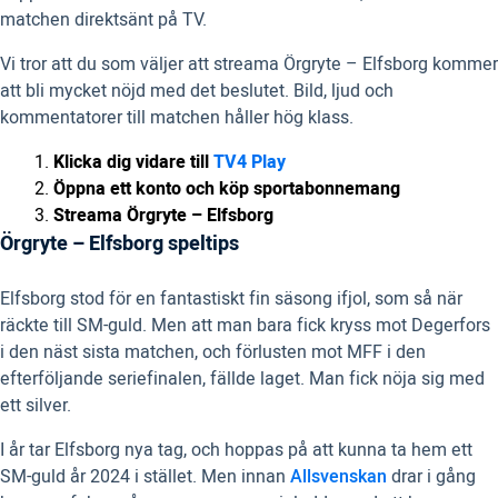
matchen direktsänt på TV.
Vi tror att du som väljer att streama Örgryte – Elfsborg kommer
att bli mycket nöjd med det beslutet. Bild, ljud och
kommentatorer till matchen håller hög klass.
Klicka dig vidare till
TV4 Play
Öppna ett konto och köp sportabonnemang
Streama Örgryte – Elfsborg
Örgryte – Elfsborg speltips
Elfsborg stod för en fantastiskt fin säsong ifjol, som så när
räckte till SM-guld. Men att man bara fick kryss mot Degerfors
i den näst sista matchen, och förlusten mot MFF i den
efterföljande seriefinalen, fällde laget. Man fick nöja sig med
ett silver.
I år tar Elfsborg nya tag, och hoppas på att kunna ta hem ett
SM-guld år 2024 i stället. Men innan
Allsvenskan
drar i gång