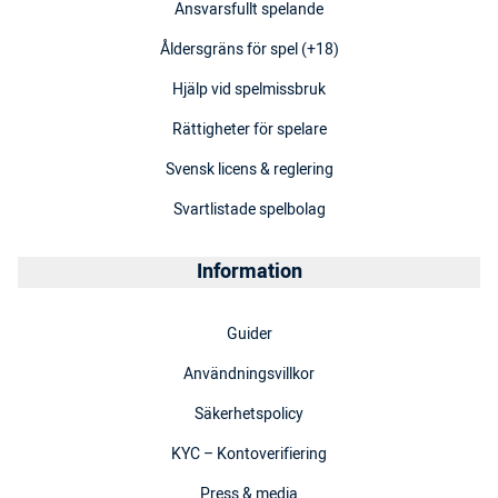
Ansvarsfullt spelande
Åldersgräns för spel (+18)
Hjälp vid spelmissbruk
Rättigheter för spelare
Svensk licens & reglering
Svartlistade spelbolag
Information
Guider
Användningsvillkor
Säkerhetspolicy
KYC – Kontoverifiering
Press & media