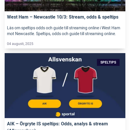
West Ham – Newcastle 10/3: Stream, odds & speltips
Läs om speltips odds och guide till streaming online i West Ham
mot Newcastle. Speltips, odds och guide till streaming online.
04 augusti, 2025
SPELTIPS
AIK – Örgryte IS speltips: Odds, analys & stream