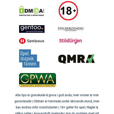
Alla tips är granskade & givna i god anda, men vinster är inte
garanterade | Oddsen är hämtade under skrivande stund, men
kan ändras inför matchstarten | 18+ gäller för spel | Regler &
villkor gäller | Ansvarsfullt spelande | Har du problem med att