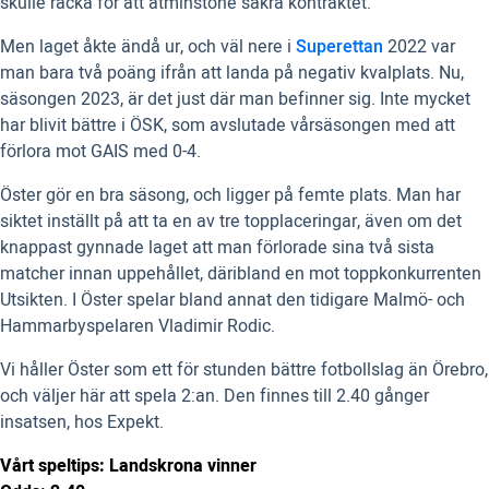
skulle räcka för att åtminstone säkra kontraktet.
Men laget åkte ändå ur, och väl nere i
Superettan
2022 var
man bara två poäng ifrån att landa på negativ kvalplats. Nu,
säsongen 2023, är det just där man befinner sig. Inte mycket
har blivit bättre i ÖSK, som avslutade vårsäsongen med att
förlora mot GAIS med 0-4.
Öster gör en bra säsong, och ligger på femte plats. Man har
siktet inställt på att ta en av tre topplaceringar, även om det
knappast gynnade laget att man förlorade sina två sista
matcher innan uppehållet, däribland en mot toppkonkurrenten
Utsikten. I Öster spelar bland annat den tidigare Malmö- och
Hammarbyspelaren Vladimir Rodic.
Vi håller Öster som ett för stunden bättre fotbollslag än Örebro,
och väljer här att spela 2:an. Den finnes till 2.40 gånger
insatsen, hos Expekt.
Vårt speltips: Landskrona vinner