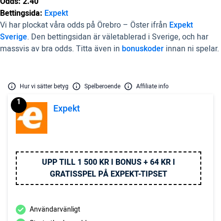
Odds: 2.40
Bettingsida:
Expekt
Vi har plockat våra odds på Örebro – Öster ifrån
Expekt
Sverige
. Den bettingsidan är väletablerad i Sverige, och har
massvis av bra odds. Titta även in
bonuskoder
innan ni spelar.
Hur vi sätter betyg
Spelberoende
Affiliate info
1
Expekt
UPP TILL 1 500 KR I BONUS + 64 KR I
GRATISSPEL PÅ EXPEKT-TIPSET
Användarvänligt