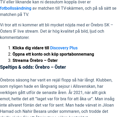
TV eller liknande kan ni dessutom koppla över er
fotbollssändning
av matchen till TV-skärmen, och på så sätt se
matchen på TV.
Vi tror att ni kommer att bli mycket nöjda med er Örebro SK –
Östers IF live stream. Det är hög kvalitet på bild, ljud och
kommentatorer.
Klicka dig vidare till
Discovery Plus
Öppna ett konto och köp sportabonnemang
Streama Örebro – Öster
Speltips & odds: Örebro – Öster
Örebros säsong har varit en rejäl flopp så här långt. Klubben,
som nyligen hade en långvarig sejour i Allsvenskan, har
verkligen gått utför de senaste åren. År 2021, när allt gick
emot, hette det att ”laget var för bra för att åka ur”. Man insåg
inte allvaret förrän det var för sent. Man hade värvat in Jiloan
Hamad och Nahir Besara under sommaren, och trodde det