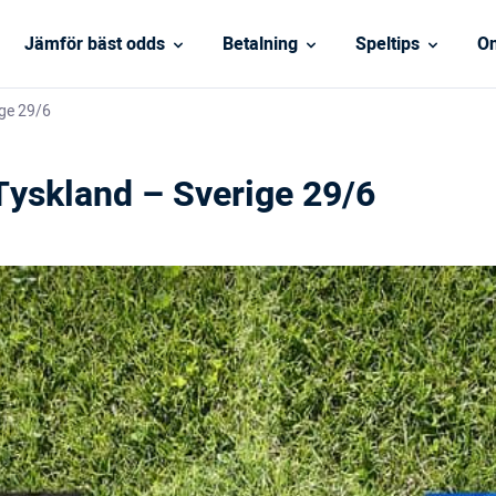
Jämför bäst odds
Betalning
Speltips
On
ige 29/6
Tyskland – Sverige 29/6