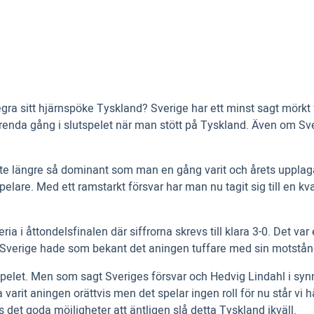
segra sitt hjärnspöke Tyskland? Sverige har ett minst sagt mörk
arenda gång i slutspelet när man stött på Tyskland. Även om Sveri
e längre så dominant som man en gång varit och årets upplaga 
lare. Med ett ramstarkt försvar har man nu tagit sig till en kva
eria i åttondelsfinalen där siffrorna skrevs till klara 3-0. Det 
. Sverige hade som bekant det aningen tuffare med sin motstå
pelet. Men som sagt Sveriges försvar och Hedvig Lindahl i synn
 varit aningen orättvis men det spelar ingen roll för nu står vi h
 det goda möjligheter att äntligen slå detta Tyskland ikväll.