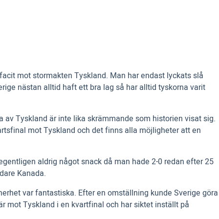
t facit mot stormakten Tyskland. Man har endast lyckats slå
ge nästan alltid haft ett bra lag så har alltid tyskorna varit
av Tyskland är inte lika skrämmande som historien visat sig.
rtsfinal mot Tyskland och det finns alla möjligheter att en
var egentligen aldrig något snack då man hade 2-0 redan efter 25
ndare Kanada.
erhet var fantastiska. Efter en omställning kunde Sverige göra
är mot Tyskland i en kvartfinal och har siktet inställt på