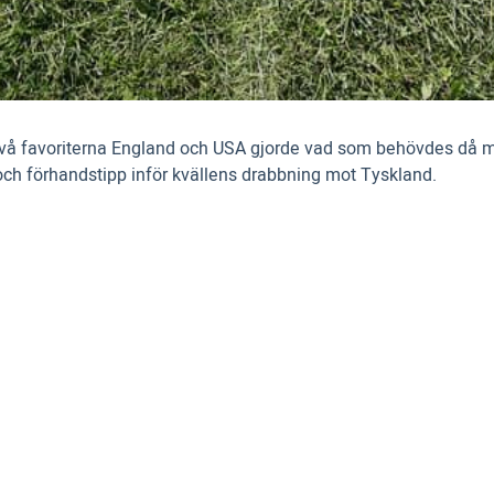
De två favoriterna England och USA gjorde vad som behövdes d
 och förhandstipp inför kvällens drabbning mot Tyskland.