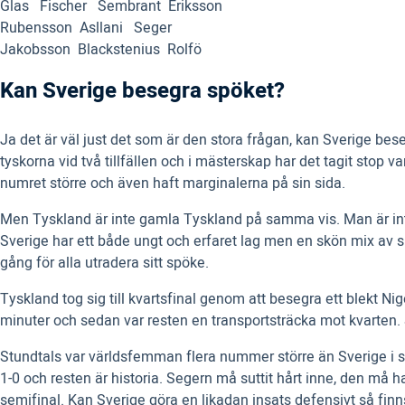
Glas Fischer Sembrant Eriksson
Rubensson Asllani Seger
Jakobsson Blackstenius Rolfö
Kan Sverige besegra spöket?
Ja det är väl just det som är den stora frågan, kan Sverige be
tyskorna vid två tillfällen och i mästerskap har det tagit stop v
numret större och även haft marginalerna på sin sida.
Men Tyskland är inte gamla Tyskland på samma vis. Man är int
Sverige har ett både ungt och erfaret lag men en skön mix av spe
gång för alla utradera sitt spöke.
Tyskland tog sig till kvartsfinal genom att besegra ett blekt Nig
minuter och sedan var resten en transportsträcka mot kvarten
Stundtals var världsfemman flera nummer större än Sverige i s
1-0 och resten är historia. Segern må suttit hårt inne, den må ha
semifinal. Kan Sverige göra en likadan insats defensivt så finns