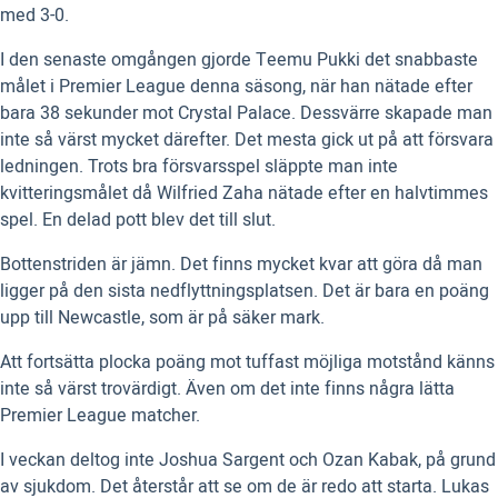
med 3-0.
I den senaste omgången gjorde Teemu Pukki det snabbaste
målet i Premier League denna säsong, när han nätade efter
bara 38 sekunder mot Crystal Palace. Dessvärre skapade man
inte så värst mycket därefter. Det mesta gick ut på att försvara
ledningen. Trots bra försvarsspel släppte man inte
kvitteringsmålet då Wilfried Zaha nätade efter en halvtimmes
spel. En delad pott blev det till slut.
Bottenstriden är jämn. Det finns mycket kvar att göra då man
ligger på den sista nedflyttningsplatsen. Det är bara en poäng
upp till Newcastle, som är på säker mark.
Att fortsätta plocka poäng mot tuffast möjliga motstånd känns
inte så värst trovärdigt. Även om det inte finns några lätta
Premier League matcher.
I veckan deltog inte Joshua Sargent och Ozan Kabak, på grund
av sjukdom. Det återstår att se om de är redo att starta. Lukas