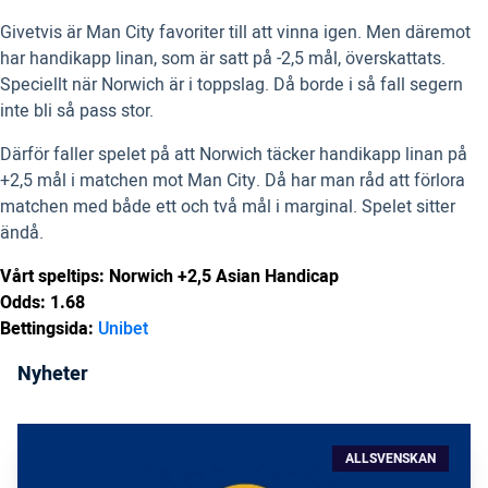
Givetvis är Man City favoriter till att vinna igen. Men däremot
har handikapp linan, som är satt på -2,5 mål, överskattats.
Speciellt när Norwich är i toppslag. Då borde i så fall segern
inte bli så pass stor.
Därför faller spelet på att Norwich täcker handikapp linan på
+2,5 mål i matchen mot Man City. Då har man råd att förlora
matchen med både ett och två mål i marginal. Spelet sitter
ändå.
Vårt speltips: Norwich +2,5 Asian Handicap
Odds: 1.68
Bettingsida:
Unibet
Nyheter
ALLSVENSKAN