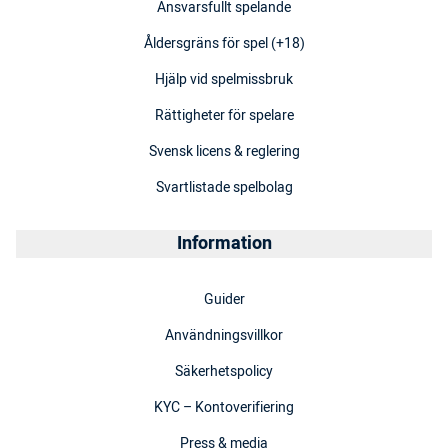
Ansvarsfullt spelande
Åldersgräns för spel (+18)
Hjälp vid spelmissbruk
Rättigheter för spelare
Svensk licens & reglering
Svartlistade spelbolag
Information
Guider
Användningsvillkor
Säkerhetspolicy
KYC – Kontoverifiering
Press & media