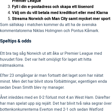
Premier League
Fyll i din e-postadress och skapa ett lösenord
Välj om du vill betala med kreditkort eller med Klarna
Streama Norwich och Man City samt mycket mer sport
Som sällskap i matchen kommer du att ha de svenska
kommentatorerna Niklas Holmgren och Pontus Kåmark.
Speltips & odds
Ett bra tag såg Norwich ut att åka ur Premier League med
huvudet före. Det var helt omöjligt för laget att hitta
nätmaskorna.
Efter 23 omgångar är man fortsatt det laget som har nätat
minst. Men det har blivit stora förbättringar, egentligen enda
sedan Dean Smith blev ny manager.
Året inleddes med en 0-2 förlust mot 4:an West Ham. Därefter
har man spelat upp sig rejält. Det har blivit två raka segrar över
bottenkonkurrenterna Everton med 2-1 och sedan Watford