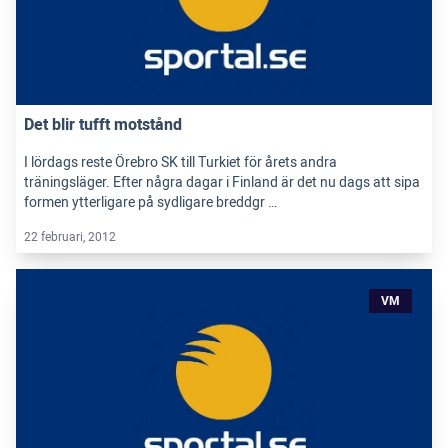
Det blir tufft motstånd
I lördags reste Örebro SK till Turkiet för årets andra
träningsläger. Efter några dagar i Finland är det nu dags att sipa
formen ytterligare på sydligare breddgr …
22 februari, 2012
VM