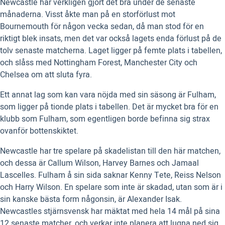
Newcastle har verkligen gjort det bra under de senaste
månaderna. Visst åkte man på en storförlust mot
Bournemouth för någon vecka sedan, då man stod för en
riktigt blek insats, men det var också lagets enda förlust på de
tolv senaste matcherna. Laget ligger på femte plats i tabellen,
och slåss med Nottingham Forest, Manchester City och
Chelsea om att sluta fyra.
Ett annat lag som kan vara nöjda med sin säsong är Fulham,
som ligger på tionde plats i tabellen. Det är mycket bra för en
klubb som Fulham, som egentligen borde befinna sig strax
ovanför bottenskiktet.
Newcastle har tre spelare på skadelistan till den här matchen,
och dessa är Callum Wilson, Harvey Barnes och Jamaal
Lascelles. Fulham å sin sida saknar Kenny Tete, Reiss Nelson
och Harry Wilson. En spelare som inte är skadad, utan som är i
sin kanske bästa form någonsin, är Alexander Isak.
Newcastles stjärnsvensk har mäktat med hela 14 mål på sina
12 senaste matcher, och verkar inte planera att lugna ned sig