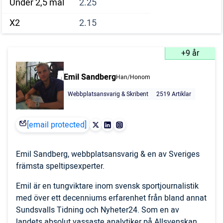
Under 2,5 mål
2.25
X2
2.15
+9 år
Emil Sandberg
Han/Honom
Webbplatsansvarig & Skribent
2519 Artiklar
[email protected]
Emil Sandberg, webbplatsansvarig & en av Sveriges
främsta speltipsexperter.
Emil är en tungviktare inom svensk sportjournalistik
med över ett decenniums erfarenhet från bland annat
Sundsvalls Tidning och Nyheter24. Som en av
landets absolut vassaste analytiker på Allsvenskan