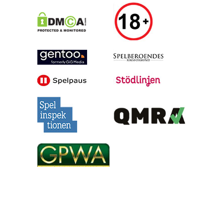
Alla tips är granskade & givna i god anda, men vinster är inte
garanterade | Oddsen är hämtade under skrivande stund, men
kan ändras inför matchstarten | 18+ gäller för spel | Regler &
villkor gäller | Ansvarsfullt spelande | Har du problem med att