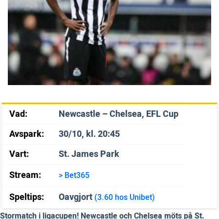
Vad:
Newcastle – Chelsea, EFL Cup
Avspark:
30/10, kl. 20:45
Vart:
St. James Park
Stream:
> Bet365
Speltips:
Oavgjort
(3.60 hos Unibet)
Stormatch i ligacupen! Newcastle och Chelsea möts på St.