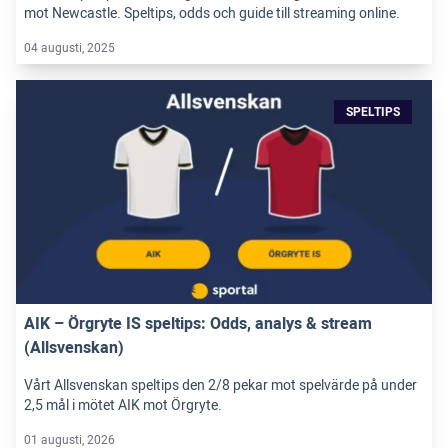
mot Newcastle. Speltips, odds och guide till streaming online.
04 augusti, 2025
SPELTIPS
AIK – Örgryte IS speltips: Odds, analys & stream
(Allsvenskan)
Vårt Allsvenskan speltips den 2/8 pekar mot spelvärde på under
2,5 mål i mötet AIK mot Örgryte.
01 augusti, 2026