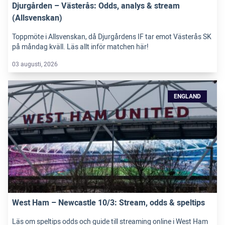
Djurgården – Västerås: Odds, analys & stream
(Allsvenskan)
Toppmöte i Allsvenskan, då Djurgårdens IF tar emot Västerås SK
på måndag kväll. Läs allt inför matchen här!
03 augusti, 2026
ENGLAND
West Ham – Newcastle 10/3: Stream, odds & speltips
Läs om speltips odds och guide till streaming online i West Ham