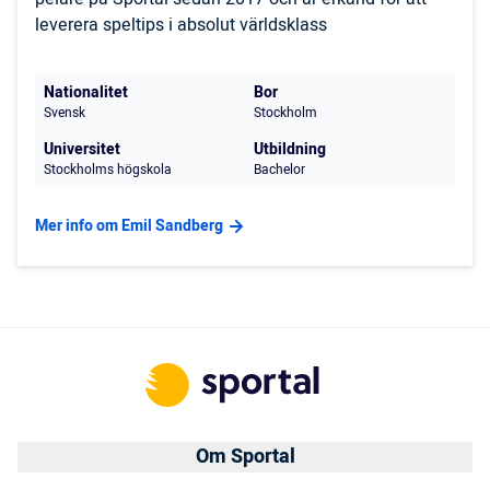
leverera speltips i absolut världsklass
Nationalitet
Bor
Svensk
Stockholm
Universitet
Utbildning
Stockholms högskola
Bachelor
Mer info om Emil Sandberg
Om Sportal