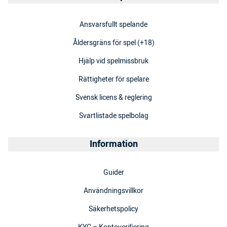
Ansvarsfullt spelande
Åldersgräns för spel (+18)
Hjälp vid spelmissbruk
Rättigheter för spelare
Svensk licens & reglering
Svartlistade spelbolag
Information
Guider
Användningsvillkor
Säkerhetspolicy