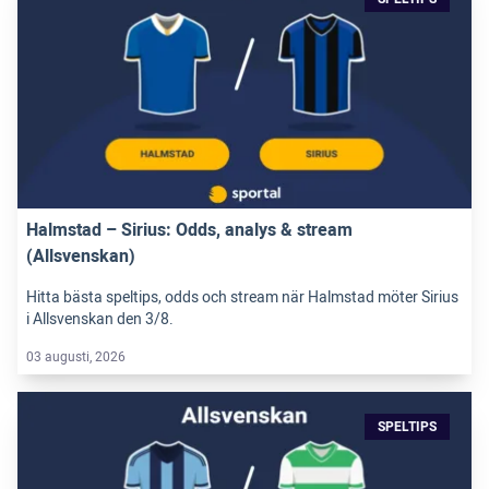
Halmstad – Sirius: Odds, analys & stream
(Allsvenskan)
Hitta bästa speltips, odds och stream när Halmstad möter Sirius
i Allsvenskan den 3/8.
03 augusti, 2026
SPELTIPS