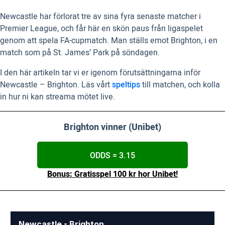
Newcastle har förlorat tre av sina fyra senaste matcher i
Premier League, och får här en skön paus från ligaspelet
genom att spela FA-cupmatch. Man ställs emot Brighton, i en
match som på St. James’ Park på söndagen.
I den här artikeln tar vi er igenom förutsättningarna inför
Newcastle – Brighton. Läs vårt
speltips
till matchen, och kolla
in hur ni kan streama mötet live.
Brighton vinner (Unibet)
ODDS = 3.15
Bonus: Gratisspel 100 kr hor Unibet!