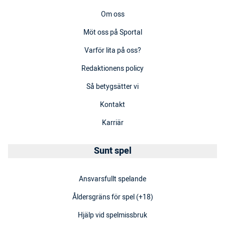
Om oss
Möt oss på Sportal
Varför lita på oss?
Redaktionens policy
Så betygsätter vi
Kontakt
Karriär
Sunt spel
Ansvarsfullt spelande
Åldersgräns för spel (+18)
Hjälp vid spelmissbruk