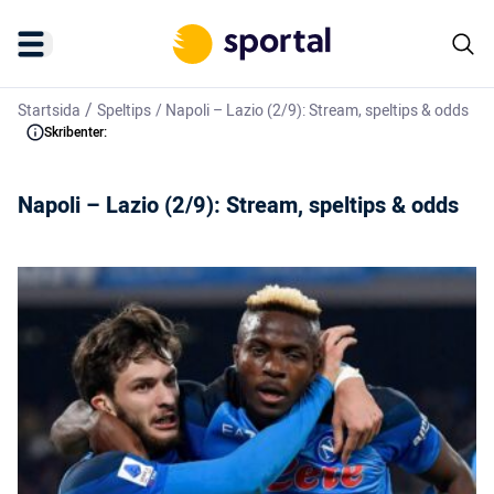
/
Startsida
Speltips
/
Napoli – Lazio (2/9): Stream, speltips & odds
Skribenter:
Napoli – Lazio (2/9): Stream, speltips & odds