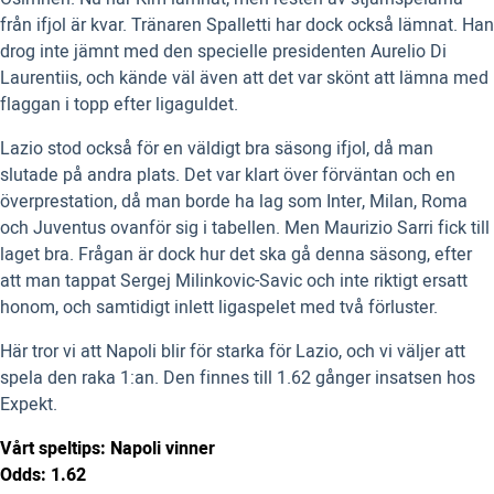
från ifjol är kvar. Tränaren Spalletti har dock också lämnat. Han
drog inte jämnt med den specielle presidenten Aurelio Di
Laurentiis, och kände väl även att det var skönt att lämna med
flaggan i topp efter ligaguldet.
Lazio stod också för en väldigt bra säsong ifjol, då man
slutade på andra plats. Det var klart över förväntan och en
överprestation, då man borde ha lag som Inter, Milan, Roma
och Juventus ovanför sig i tabellen. Men Maurizio Sarri fick till
laget bra. Frågan är dock hur det ska gå denna säsong, efter
att man tappat Sergej Milinkovic-Savic och inte riktigt ersatt
honom, och samtidigt inlett ligaspelet med två förluster.
Här tror vi att Napoli blir för starka för Lazio, och vi väljer att
spela den raka 1:an. Den finnes till 1.62 gånger insatsen hos
Expekt.
Vårt speltips: Napoli vinner
Odds: 1.62