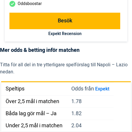
Oddsboostar
Besök
Expekt Recension
Mer odds & betting inför matchen
Titta för all del in tre ytterligare spelförslag till Napoli – Lazio
nedan.
Speltips
Odds från
Expekt
Över 2,5 mål i matchen
1.78
Båda lag gör mål – Ja
1.82
Under 2,5 mål i matchen
2.04