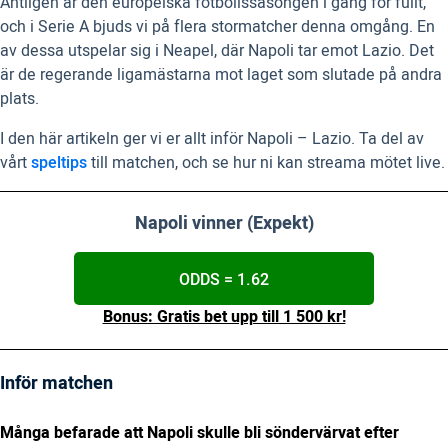
Äntligen är den europeiska fotbollssäsongen i gång för fullt,
och i Serie A bjuds vi på flera stormatcher denna omgång. En
av dessa utspelar sig i Neapel, där Napoli tar emot Lazio. Det
är de regerande ligamästarna mot laget som slutade på andra
plats.
I den här artikeln ger vi er allt inför Napoli – Lazio. Ta del av
vårt
speltips
till matchen, och se hur ni kan streama mötet live.
Napoli vinner (Expekt)
ODDS = 1.62
Bonus: Gratis bet upp till 1 500 kr!
Inför matchen
Många befarade att Napoli skulle bli söndervärvat efter