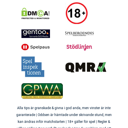
Alla tips är granskade & givna i god anda, men vinster är inte
garanterade | Oddsen är hämtade under skrivande stund, men
kan ändras inför matchstarten | 18+ gäller för spel | Regler &