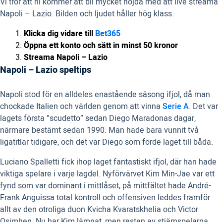
Vi tror att ni kommer att bli mycket nöjda med att live streama
Napoli – Lazio. Bilden och ljudet håller hög klass.
Klicka dig vidare till
Bet365
Öppna ett konto och sätt in minst 50 kronor
Streama Napoli – Lazio
Napoli – Lazio speltips
Napoli stod för en alldeles enastående säsong ifjol, då man
chockade Italien och världen genom att vinna
Serie A
. Det var
lagets första ”scudetto” sedan Diego Maradonas dagar,
närmare bestämt sedan 1990. Man hade bara vunnit två
ligatitlar tidigare, och det var Diego som förde laget till båda.
Luciano Spalletti fick ihop laget fantastiskt ifjol, där han hade
viktiga spelare i varje lagdel. Nyförvärvet Kim Min-Jae var ett
fynd som var dominant i mittlåset, på mittfältet hade André-
Frank Anguissa total kontroll och offensiven leddes framför
allt av den otroliga duon Kvicha Kvaratskhelia och Victor
Osimhen. Nu har Kim lämnat, men resten av stjärnspelarna