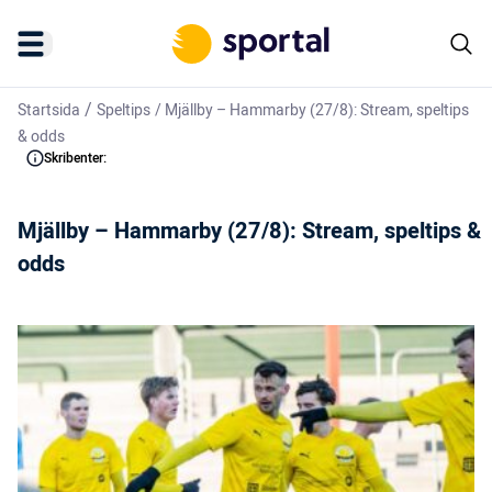
/
Startsida
Speltips
/
Mjällby – Hammarby (27/8): Stream, speltips
& odds
Skribenter:
Mjällby – Hammarby (27/8): Stream, speltips &
odds