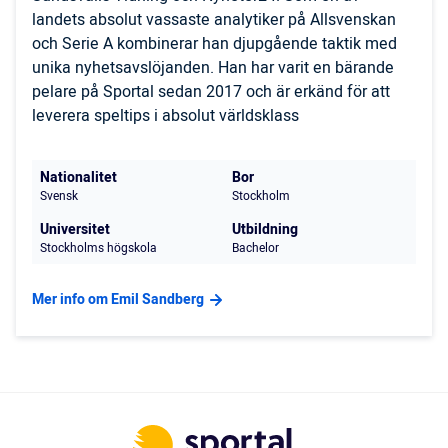
landets absolut vassaste analytiker på Allsvenskan
och Serie A kombinerar han djupgående taktik med
unika nyhetsavslöjanden. Han har varit en bärande
pelare på Sportal sedan 2017 och är erkänd för att
leverera speltips i absolut världsklass
Nationalitet
Bor
Svensk
Stockholm
Universitet
Utbildning
Stockholms högskola
Bachelor
Mer info om Emil Sandberg