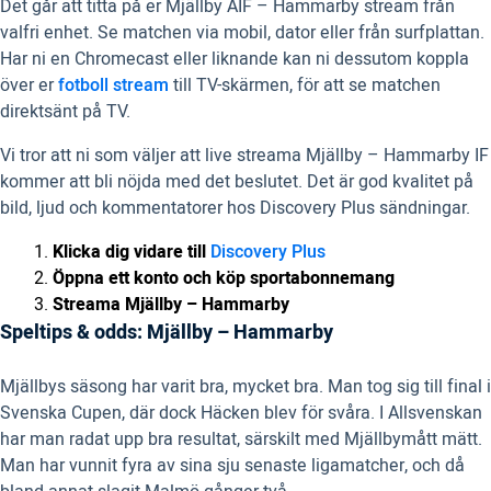
Det går att titta på er Mjällby AIF – Hammarby stream från
valfri enhet. Se matchen via mobil, dator eller från surfplattan.
Har ni en Chromecast eller liknande kan ni dessutom koppla
över er
fotboll stream
till TV-skärmen, för att se matchen
direktsänt på TV.
Vi tror att ni som väljer att live streama Mjällby – Hammarby IF
kommer att bli nöjda med det beslutet. Det är god kvalitet på
bild, ljud och kommentatorer hos Discovery Plus sändningar.
Klicka dig vidare till
Discovery Plus
Öppna ett konto och köp sportabonnemang
Streama Mjällby – Hammarby
Speltips & odds: Mjällby – Hammarby
Mjällbys säsong har varit bra, mycket bra. Man tog sig till final i
Svenska Cupen, där dock Häcken blev för svåra. I Allsvenskan
har man radat upp bra resultat, särskilt med Mjällbymått mätt.
Man har vunnit fyra av sina sju senaste ligamatcher, och då