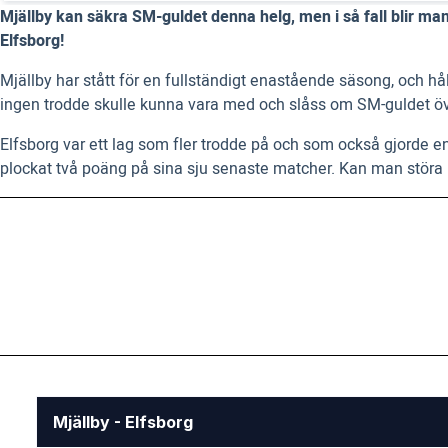
Mjällby kan säkra SM-guldet denna helg, men i så fall blir man
Elfsborg!
Mjällby har stått för en fullständigt enastående säsong, och hål
ingen trodde skulle kunna vara med och slåss om SM-guldet ö
Elfsborg var ett lag som fler trodde på och som också gjorde en
plockat två poäng på sina sju senaste matcher. Kan man störa Mj