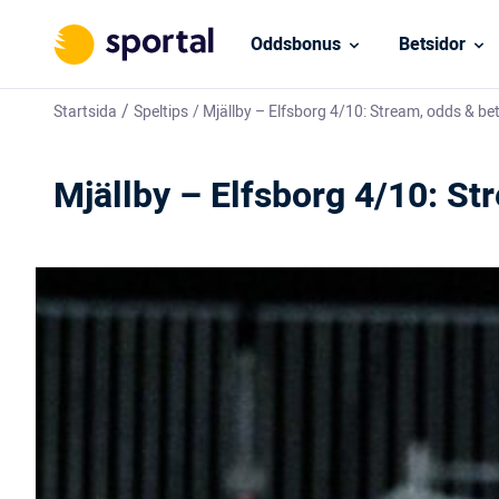
Oddsbonus
Betsidor
/
Startsida
Speltips
/
Mjällby – Elfsborg 4/10: Stream, odds & bet
Mjällby – Elfsborg 4/10: St