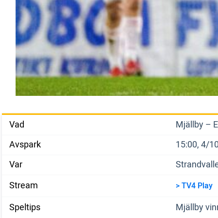
Vad
Mjällby – 
Avspark
15:00, 4/1
Var
Strandvall
Stream
> TV4 Play
Speltips
Mjällby vi