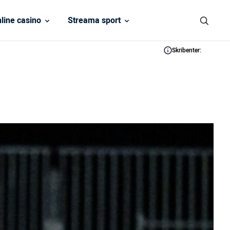
line casino
Streama sport
Skribenter: