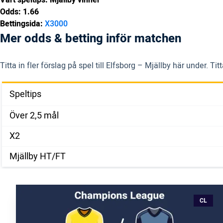
Vårt speltips: Mjällby vinner
Odds: 1.66
Bettingsida:
X3000
Mer odds & betting inför matchen
Titta in fler förslag på spel till Elfsborg – Mjällby här under. Ti
Speltips
Över 2,5 mål
X2
Mjällby HT/FT
CL