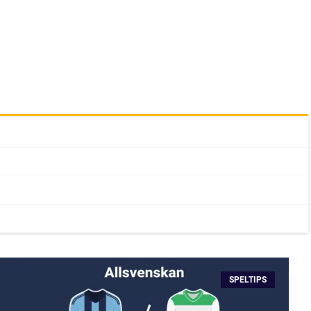
SPELTIPS