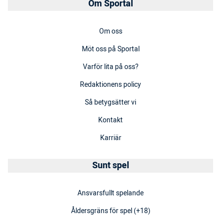
Om Sportal
Om oss
Möt oss på Sportal
Varför lita på oss?
Redaktionens policy
Så betygsätter vi
Kontakt
Karriär
Sunt spel
Ansvarsfullt spelande
Åldersgräns för spel (+18)