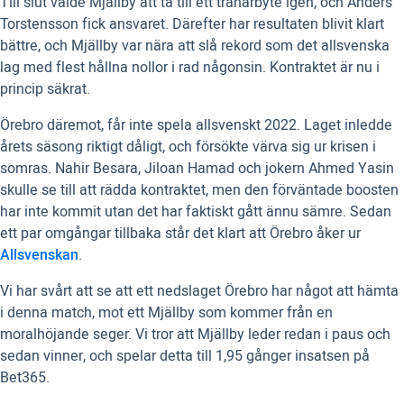
Till slut valde Mjällby att ta till ett tränarbyte igen, och Anders
Torstensson fick ansvaret. Därefter har resultaten blivit klart
bättre, och Mjällby var nära att slå rekord som det allsvenska
lag med flest hållna nollor i rad någonsin. Kontraktet är nu i
princip säkrat.
Örebro däremot, får inte spela allsvenskt 2022. Laget inledde
årets säsong riktigt dåligt, och försökte värva sig ur krisen i
somras. Nahir Besara, Jiloan Hamad och jokern Ahmed Yasin
skulle se till att rädda kontraktet, men den förväntade boosten
har inte kommit utan det har faktiskt gått ännu sämre. Sedan
ett par omgångar tillbaka står det klart att Örebro åker ur
Allsvenskan
.
Vi har svårt att se att ett nedslaget Örebro har något att hämta
i denna match, mot ett Mjällby som kommer från en
moralhöjande seger. Vi tror att Mjällby leder redan i paus och
sedan vinner, och spelar detta till 1,95 gånger insatsen på
Bet365.