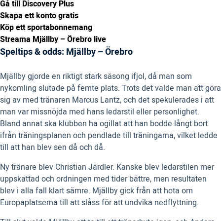
Gå till Discovery Plus
Skapa ett konto gratis
Köp ett sportabonnemang
Streama Mjällby – Örebro live
Speltips & odds: Mjällby – Örebro
Mjällby gjorde en riktigt stark säsong ifjol, då man som
nykomling slutade på femte plats. Trots det valde man att göra
sig av med tränaren Marcus Lantz, och det spekulerades i att
man var missnöjda med hans ledarstil eller personlighet.
Bland annat ska klubben ha ogillat att han bodde långt bort
ifrån träningsplanen och pendlade till träningarna, vilket ledde
till att han blev sen då och då.
Ny tränare blev Christian Järdler. Kanske blev ledarstilen mer
uppskattad och ordningen med tider bättre, men resultaten
blev i alla fall klart sämre. Mjällby gick från att hota om
Europaplatserna till att slåss för att undvika nedflyttning.