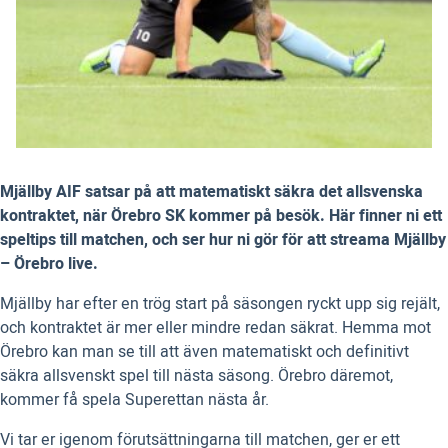
Mjällby AIF satsar på att matematiskt säkra det allsvenska
kontraktet, när Örebro SK kommer på besök. Här finner ni ett
speltips till matchen, och ser hur ni gör för att streama Mjällby
– Örebro live.
Mjällby har efter en trög start på säsongen ryckt upp sig rejält,
och kontraktet är mer eller mindre redan säkrat. Hemma mot
Örebro kan man se till att även matematiskt och definitivt
säkra allsvenskt spel till nästa säsong. Örebro däremot,
kommer få spela Superettan nästa år.
Vi tar er igenom förutsättningarna till matchen, ger er ett