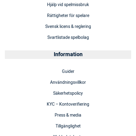
Hjälp vid spelmissbruk
Rättigheter för spelare
Svensk licens & reglering
Svartlistade spelbolag
Information
Guider
Användningsvillkor
Säkerhetspolicy
KYC – Kontoverifiering
Press & media
Tillgänglighet