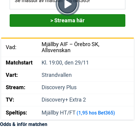
Se massor av matcher hos Bet365!
> Streama här
Mjällby AIF – Örebro SK,
Vad:
Allsvenskan
Matchstart
Kl. 19:00, den 29/11
Vart:
Strandvallen
Stream:
Discovery Plus
TV:
Discovery+ Extra 2
Speltips:
Mjällby HT/FT
(1,95 hos Bet365)
Odds & inför matchen