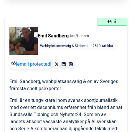
+9 år
Emil Sandberg
Han/Honom
Webbplatsansvarig & Skribent
2519 Artiklar
[email protected]
Emil Sandberg, webbplatsansvarig & en av Sveriges
främsta speltipsexperter.
Emil är en tungviktare inom svensk sportjournalistik
med över ett decenniums erfarenhet från bland annat
Sundsvalls Tidning och Nyheter24. Som en av
landets absolut vassaste analytiker på Allsvenskan
och Serie A kombinerar han djupgående taktik med