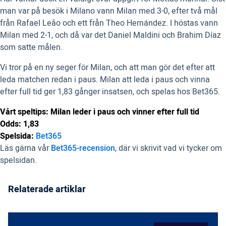
man var på besök i Milano vann Milan med 3-0, efter två mål
från Rafael Leão och ett från Theo Hernández. I höstas vann
Milan med 2-1, och då var det Daniel Maldini och Brahim Díaz
som satte målen.
Vi tror på en ny seger för Milan, och att man gör det efter att
leda matchen redan i paus. Milan att leda i paus och vinna
efter full tid ger 1,83 gånger insatsen, och spelas hos Bet365.
Vårt speltips: Milan leder i paus och vinner efter full tid
Odds: 1,83
Spelsida:
Bet365
Läs gärna vår
Bet365-recension
, där vi skrivit vad vi tycker om
spelsidan.
Relaterade artiklar