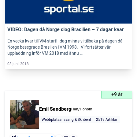
VIDEO: Dagen då Norge slog Brasilien – 7 dagar kvar
En vecka kvar till VM-start! Idag minns vi tillbaka på dagen då
Norge besegrade Brasilien i VM 1998. Vi fortsätter vår
uppladdning inför VM 2018 med ännu …
08 juni, 2018
+9 år
Emil Sandberg
Han/Honom
Webbplatsansvarig & Skribent
2519 Artiklar