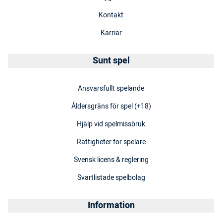
Kontakt
Karriär
Sunt spel
Ansvarsfullt spelande
Åldersgräns för spel (+18)
Hjälp vid spelmissbruk
Rättigheter för spelare
Svensk licens & reglering
Svartlistade spelbolag
Information