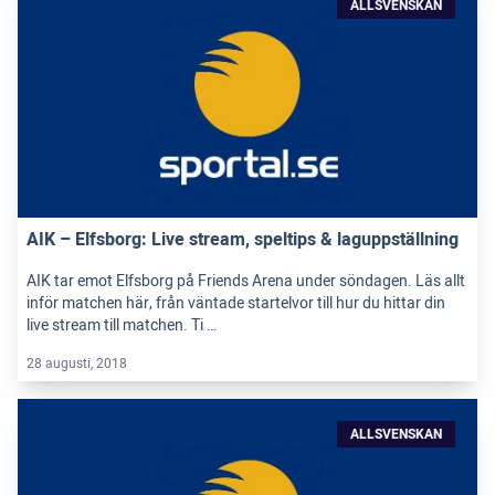
ALLSVENSKAN
AIK – Elfsborg: Live stream, speltips & laguppställning
AIK tar emot Elfsborg på Friends Arena under söndagen. Läs allt
inför matchen här, från väntade startelvor till hur du hittar din
live stream till matchen. Ti …
28 augusti, 2018
ALLSVENSKAN