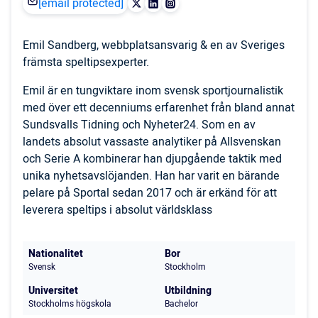
[email protected]
Emil Sandberg, webbplatsansvarig & en av Sveriges
främsta speltipsexperter.
Emil är en tungviktare inom svensk sportjournalistik
med över ett decenniums erfarenhet från bland annat
Sundsvalls Tidning och Nyheter24. Som en av
landets absolut vassaste analytiker på Allsvenskan
och Serie A kombinerar han djupgående taktik med
unika nyhetsavslöjanden. Han har varit en bärande
pelare på Sportal sedan 2017 och är erkänd för att
leverera speltips i absolut världsklass
Nationalitet
Bor
Svensk
Stockholm
Universitet
Utbildning
Stockholms högskola
Bachelor