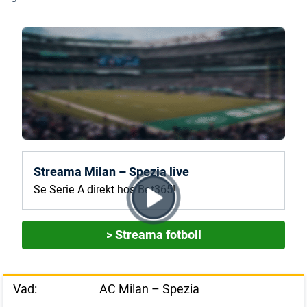
Streama Milan – Spezia live
Se Serie A direkt hos Bet365!
> Streama fotboll
Vad:
AC Milan – Spezia