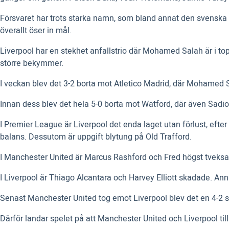
Försvaret har trots starka namn, som bland annat den svenska mi
överallt öser in mål.
Liverpool har en stekhet anfallstrio där Mohamed Salah är i to
större bekymmer.
I veckan blev det 3-2 borta mot Atletico Madrid, där Mohamed 
Innan dess blev det hela 5-0 borta mot Watford, där även Sadio
I Premier League är Liverpool det enda laget utan förlust, efter
balans. Dessutom är uppgift blytung på Old Trafford.
I Manchester United är Marcus Rashford och Fred högst tveksamm
I Liverpool är Thiago Alcantara och Harvey Elliott skadade. Ann
Senast Manchester United tog emot Liverpool blev det en 4-2 seg
Därför landar spelet på att Manchester United och Liverpool t