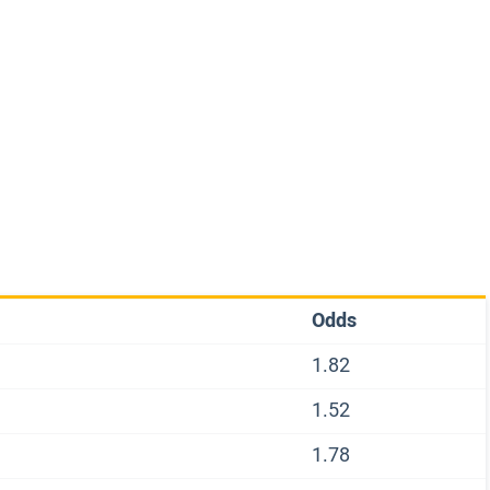
Odds
1.82
1.52
1.78