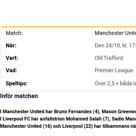
Match:
Manchester Unite
När:
Den 24/10, kl. 17
Vart:
Old Trafford
Vad:
Premier League
Speltips:
Över 2,5 + båda 
Inför matchen
I Manchester United har Bruno Fernandes (4), Mason Greenwoo
I Liverpool FC har anfallstrion Mohamed Salah (7), Sadio Man
Manchester United (16) och Liverpool (22) har tillsammans nä