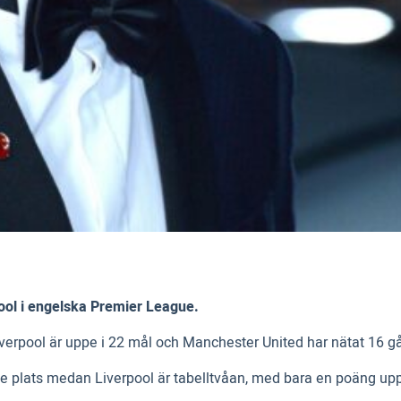
ool i engelska Premier League.
 Liverpool är uppe i 22 mål och Manchester United har nätat 16 
e plats medan Liverpool är tabelltvåan, med bara en poäng upp 