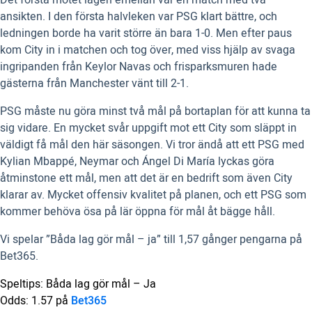
ansikten. I den första halvleken var PSG klart bättre, och
ledningen borde ha varit större än bara 1-0. Men efter paus
kom City in i matchen och tog över, med viss hjälp av svaga
ingripanden från Keylor Navas och frisparksmuren hade
gästerna från Manchester vänt till 2-1.
PSG måste nu göra minst två mål på bortaplan för att kunna ta
sig vidare. En mycket svår uppgift mot ett City som släppt in
väldigt få mål den här säsongen. Vi tror ändå att ett PSG med
Kylian Mbappé, Neymar och Ángel Di María lyckas göra
åtminstone ett mål, men att det är en bedrift som även City
klarar av. Mycket offensiv kvalitet på planen, och ett PSG som
kommer behöva ösa på lär öppna för mål åt bägge håll.
Vi spelar ”Båda lag gör mål – ja” till 1,57 gånger pengarna på
Bet365.
Speltips: Båda lag gör mål – Ja
Odds: 1.57 på
Bet365