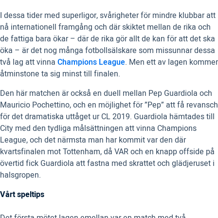
I dessa tider med superligor, svårigheter för mindre klubbar att
nå internationell framgång och där skiktet mellan de rika och
de fattiga bara ökar – där de rika gör allt de kan för att det ska
öka – är det nog många fotbollsälskare som missunnar dessa
två lag att vinna
Champions League
. Men ett av lagen kommer
åtminstone ta sig minst till finalen.
Den här matchen är också en duell mellan Pep Guardiola och
Mauricio Pochettino, och en möjlighet för ”Pep” att få revansch
för det dramatiska uttåget ur CL 2019. Guardiola hämtades till
City med den tydliga målsättningen att vinna Champions
League, och det närmsta man har kommit var den där
kvartsfinalen mot Tottenham, då VAR och en knapp offside på
övertid fick Guardiola att fastna med skrattet och glädjeruset i
halsgropen.
Vårt speltips
Det första mötet lagen emellan var en match med två