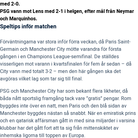
med 2-0.
PSG vann mot Lens med 2-1 i helgen, efter mål från Neymar
och Marquinhos.
Speltips inför matchen
Förväntningarna var stora inför förra veckan, då Paris Saint-
Germain och Manchester City mötte varandra för första
gången i en Champions League-semifinal. De ställdes
visserligen mot varann i kvartsfinalen för fem år sedan – då
City vann med totalt 3-2 – men den här gången ska det
avgöras vilket lag som tar sig till final.
PSG och Manchester City har som bekant flera likheter, då
båda nått sportslig framgång tack vare ”gratis” pengar. Rom
byggdes inte över en natt, men Paris och den blå sidan av
Manchester byggdes nästan så snabbt. När en emiratisk prins
och en qatarisk affärsman gått in med sina miljarder i varsina
klubbar har det gått fort att ta sig från mittenskiktet av
inhemska ligorna till toppen av Europa.