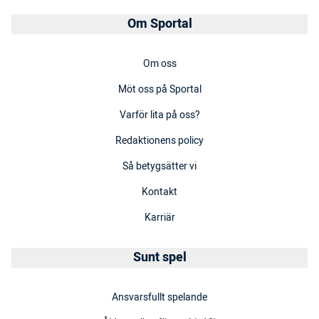
Om Sportal
Om oss
Möt oss på Sportal
Varför lita på oss?
Redaktionens policy
Så betygsätter vi
Kontakt
Karriär
Sunt spel
Ansvarsfullt spelande