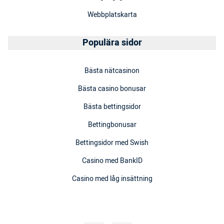
Webbplatskarta
Populära sidor
Bästa nätcasinon
Bästa casino bonusar
Bästa bettingsidor
Bettingbonusar
Bettingsidor med Swish
Casino med BankID
Casino med låg insättning