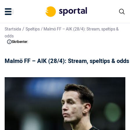
/
Startsida
Speltips
/
Malmö FF – AIK (28/4): Stream, speltips &
odds
Skribenter:
Malmö FF – AIK (28/4): Stream, speltips & odds