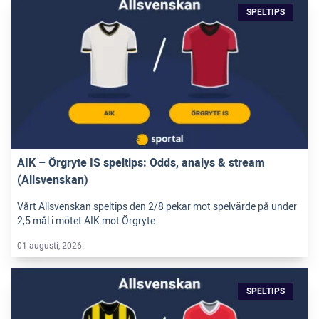
SPELTIPS
AIK – Örgryte IS speltips: Odds, analys & stream
(Allsvenskan)
Vårt Allsvenskan speltips den 2/8 pekar mot spelvärde på under
2,5 mål i mötet AIK mot Örgryte.
01 augusti, 2026
SPELTIPS