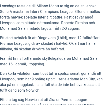
I onsdags reste de till Milano för att ta sig an de italienska
Serie A mästarna Inter i Champions League. Efter en mållös
första halvlek spelade Inter allt bättre. Fast det var ändå
Liverpool som hittade nätmaskorna. Roberto Firmino och
Mohamed Salah nätade lagets mål i 2-0 segern.
Ett stort avbräck är att Diogo Jota (i bild), med 12 fullträffar i
Premier League, gick av skadad i halvtid. Oklart när han är
tillbaka, då skadan är värre än befarad.
Framåt finns fortfarande skytteligaledaren Mohamed Salah,
med 16 ligamål, i toppslag.
Den korta vilotiden, samt det tuffa spelschemat, gör ändå att
Liverpool, som har 9 poäng upp till serieledarna Man City, kan
åka på en magplask. I alla fall ska de inte behöva krossa ett
tufft gäng som Norwich.
Ett bra tag såg Norwich ut att åka ur Premier League.