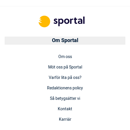
Om Sportal
Om oss
Möt oss på Sportal
Varför lita på oss?
Redaktionens policy
Så betygsätter vi
Kontakt
Karriär