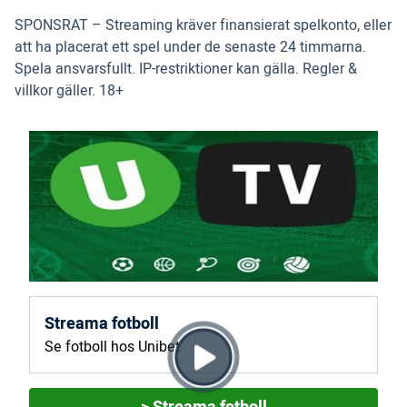
SPONSRAT – Streaming kräver finansierat spelkonto, eller
att ha placerat ett spel under de senaste 24 timmarna.
Spela ansvarsfullt. IP-restriktioner kan gälla. Regler &
villkor gäller. 18+
Streama fotboll
Se fotboll hos Unibet