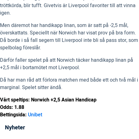
tröttkörda, blir tufft. Givetvis är Liverpool favoriter till att vinna
igen.
Men däremot har handikapp linan, som är satt på -2,5 mål,
överskattats. Speciellt när Norwich har visat prov på bra form.
Då borde i så fall segern till Liverpool inte bli så pass stor, som
spelbolag föreslår.
Därför faller spelet på att Norwich täcker handikapp linan på
+2,5 mål i bortamötet mot Liverpool.
Då har man råd att förlora matchen med både ett och två mål i
marginal. Spelet sitter ändå.
Vårt speltips: Norwich +2,5 Asian Handicap
Odds: 1.88
Bettingsida:
Unibet
Nyheter