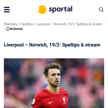
/
Startsida
Speltips
/
Liverpool – Norwich, 19/2: Speltips & stream
Skribenter:
Liverpool – Norwich, 19/2: Speltips & stream