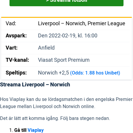
> Streama fotboll
Vad:
Liverpool – Norwich, Premier League
Avspark:
Den 2022-02-19, kl. 16:00
Vart:
Anfield
TV-kanal:
Viasat Sport Premium
Speltips:
Norwich +2,5
(Odds: 1.88 hos Unibet)
Streama Liverpool – Norwich
Hos Viaplay kan du se lördagsmatchen i den engelska Premier
League mellan Liverpool och Norwich online.
Det är lätt att komma igång. Följ bara stegen nedan.
Gå till
Viaplay