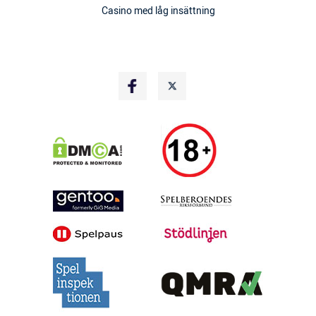
Casino med låg insättning