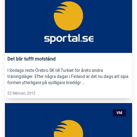
Det blir tufft motstånd
I lördags reste Örebro SK till Turkiet för årets andra
träningsläger. Efter några dagar i Finland är det nu dags att sipa
formen ytterligare på sydligare breddgr …
22 februari, 2012
VM