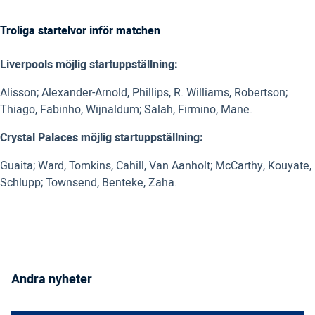
Troliga startelvor inför matchen
Liverpools möjlig startuppställning:
Alisson; Alexander-Arnold, Phillips, R. Williams, Robertson;
Thiago, Fabinho, Wijnaldum; Salah, Firmino, Mane.
Crystal Palaces möjlig startuppställning:
Guaita; Ward, Tomkins, Cahill, Van Aanholt; McCarthy, Kouyate,
Schlupp; Townsend, Benteke, Zaha.
Andra nyheter