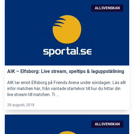
ALLSVENSKAN
AIK – Elfsborg: Live stream, speltips & laguppställning
AIK tar emot Elfsborg på Friends Arena under söndagen. Läs allt
inför matchen här, från väntade startelvor till hur du hittar din
live stream till matchen. Ti …
28 augusti, 2018
ALLSVENSKAN