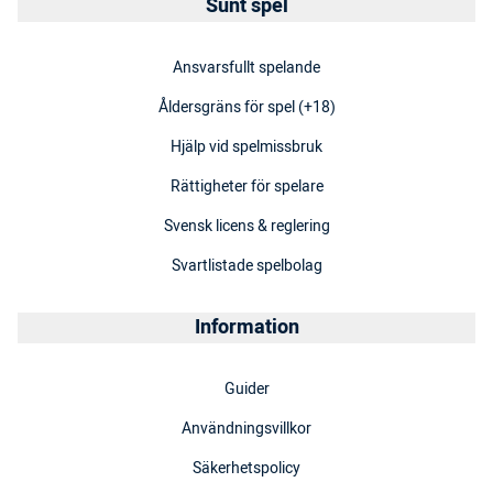
Sunt spel
Ansvarsfullt spelande
Åldersgräns för spel (+18)
Hjälp vid spelmissbruk
Rättigheter för spelare
Svensk licens & reglering
Svartlistade spelbolag
Information
Guider
Användningsvillkor
Säkerhetspolicy