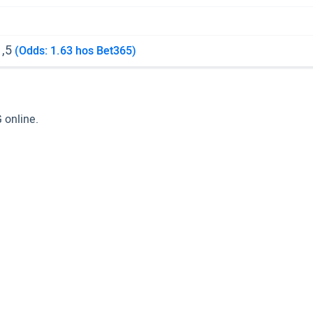
1,5
(Odds: 1.63 hos Bet365)
 online.