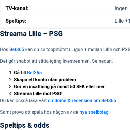
TV-kanal:
Ingen
Speltips:
Lille +
Streama Lille – PSG
Hos
Bet365
kan du se toppmötet i Ligue 1 mellan Lille och PSG
Det går snabbt att sätta igång livestreamen. Se nedan:
Gå till
Bet365
Skapa ett konto utan problem
Gör en insättning på minst 50 SEK eller mer
Streama Lille mot PSG!
Du kan också läsa vårt
omdöme & recension om Bet365
.
Samt prova att spela hos någon av de
nya spelbolag
.
Speltips & odds