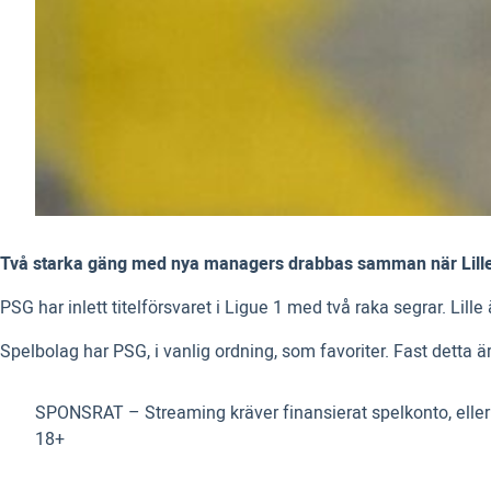
Två starka gäng med nya managers drabbas samman när Lille
PSG har inlett titelförsvaret i Ligue 1 med två raka segrar. Li
Spelbolag har PSG, i vanlig ordning, som favoriter. Fast detta är 
SPONSRAT – Streaming kräver finansierat spelkonto, eller at
18+