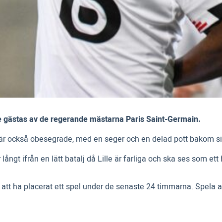
 gästas av de regerande mästarna Paris Saint-Germain.
lle är också obesegrade, med en seger och en delad pott bakom si
långt ifrån en lätt batalj då Lille är farliga och ska ses som ett 
t ha placerat ett spel under de senaste 24 timmarna. Spela ansvar