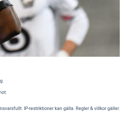
g.
hot.
sfullt. IP-restriktioner kan gälla. Regler & villkor gäller.