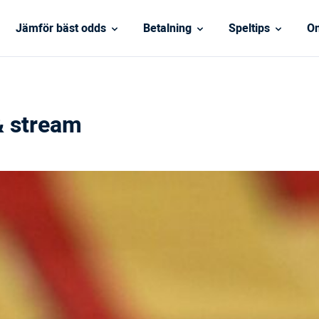
Jämför bäst odds
Betalning
Speltips
On
 & stream