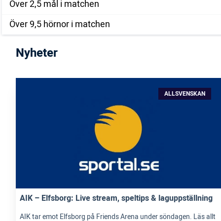
Över 2,5 mål i matchen
Över 9,5 hörnor i matchen
Nyheter
ALLSVENSKAN
AIK – Elfsborg: Live stream, speltips & laguppställning
AIK tar emot Elfsborg på Friends Arena under söndagen. Läs allt