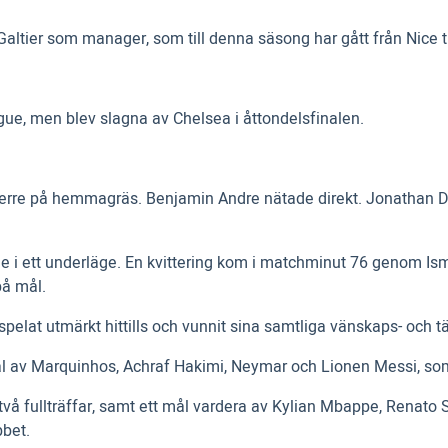
altier som manager, som till denna säsong har gått från Nice t
ue, men blev slagna av Chelsea i åttondelsfinalen.
xerre på hemmagräs. Benjamin Andre nätade direkt. Jonathan Da
e i ett underläge. En kvittering kom i matchminut 76 genom Ism
på mål.
pelat utmärkt hittills och vunnit sina samtliga vänskaps- och t
mål av Marquinhos, Achraf Hakimi, Neymar och Lionen Messi, s
två fullträffar, samt ett mål vardera av Kylian Mbappe, Renato
bbet.