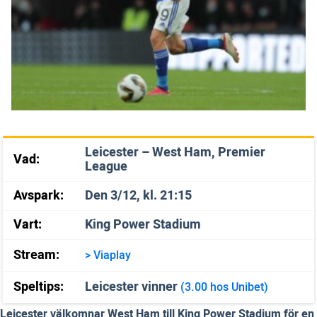
Leicester – West Ham, Premier
Vad:
League
Avspark:
Den 3/12, kl. 21:15
Vart:
King Power Stadium
Stream:
> Viaplay
Speltips:
Leicester vinner
(3.00 hos Unibet)
Leicester välkomnar West Ham till King Power Stadium för en