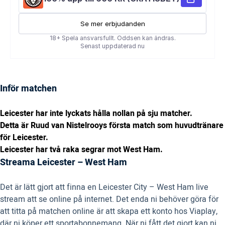
Inför matchen
Leicester har inte lyckats hålla nollan på sju matcher.
Detta är Ruud van Nistelrooys första match som huvudtränare
för Leicester.
Leicester har två raka segrar mot West Ham.
Streama Leicester – West Ham
Det är lätt gjort att finna en Leicester City – West Ham live
stream att se online på internet. Det enda ni behöver göra för
att titta på matchen online är att skapa ett konto hos Viaplay,
där ni köper ett sportabonnemang. När ni fått det gjort kan ni