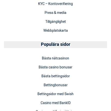
KYC – Kontoverifiering
Press & media
Tillgänglighet
Webbplatskarta
Populära sidor
Bästa nätcasinon
Bästa casino bonusar
Bästa bettingsidor
Bettingbonusar
Bettingsidor med Swish
Casino med BankID