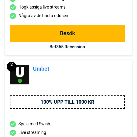
Högklassiga live streams
Några av de bästa oddsen
Besök
Bet365 Recension
2
Unibet
100% UPP TILL 1000 KR
Spela med Swish
Live streaming