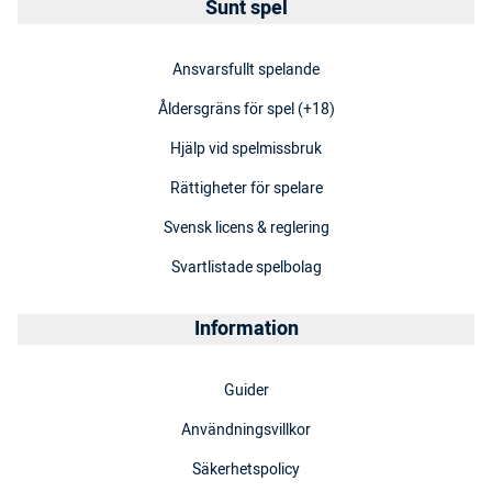
Sunt spel
Ansvarsfullt spelande
Åldersgräns för spel (+18)
Hjälp vid spelmissbruk
Rättigheter för spelare
Svensk licens & reglering
Svartlistade spelbolag
Information
Guider
Användningsvillkor
Säkerhetspolicy