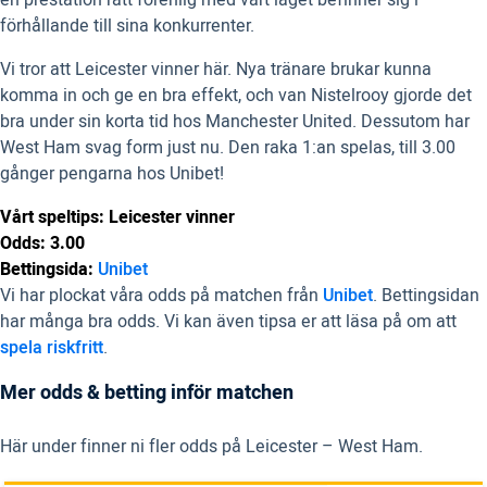
en prestation rätt förenlig med vart laget befinner sig i
förhållande till sina konkurrenter.
Vi tror att Leicester vinner här. Nya tränare brukar kunna
komma in och ge en bra effekt, och van Nistelrooy gjorde det
bra under sin korta tid hos Manchester United. Dessutom har
West Ham svag form just nu. Den raka 1:an spelas, till 3.00
gånger pengarna hos Unibet!
Vårt speltips: Leicester vinner
Odds: 3.00
Bettingsida:
Unibet
Vi har plockat våra odds på matchen från
Unibet
. Bettingsidan
har många bra odds. Vi kan även tipsa er att läsa på om att
spela riskfritt
.
Mer odds & betting inför matchen
Här under finner ni fler odds på Leicester – West Ham.