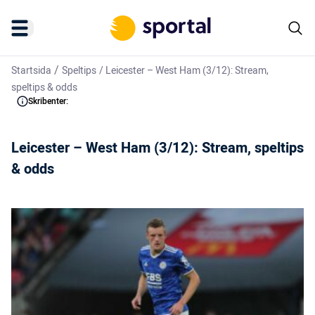
/
Startsida
Speltips
/
Leicester – West Ham (3/12): Stream,
speltips & odds
Skribenter:
Leicester – West Ham (3/12): Stream, speltips
& odds