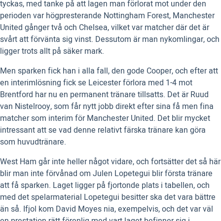
tyckas, med tanke på att lagen man förlorat mot under den
perioden var högpresterande Nottingham Forest, Manchester
United gånger två och Chelsea, vilket var matcher där det är
svårt att förvänta sig vinst. Dessutom är man nykomlingar, och
ligger trots allt på säker mark.
Men sparken fick han i alla fall, den gode Cooper, och efter att
en interimlösning fick se Leicester förlora med 1-4 mot
Brentford har nu en permanent tränare tillsatts. Det är Ruud
van Nistelrooy, som får nytt jobb direkt efter sina få men fina
matcher som interim för Manchester United. Det blir mycket
intressant att se vad denne relativt färska tränare kan göra
som huvudtränare.
West Ham går inte heller något vidare, och fortsätter det så här
blir man inte förvånad om Julen Lopetegui blir första tränare
att få sparken. Laget ligger på fjortonde plats i tabellen, och
med det spelarmaterial Lopetegui besitter ska det vara bättre
än så. Ifjol kom David Moyes nia, exempelvis, och det var väl