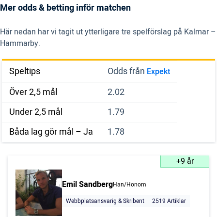
Mer odds & betting inför matchen
Här nedan har vi tagit ut ytterligare tre spelförslag på Kalmar –
Hammarby.
Speltips
Odds från
Expekt
Över 2,5 mål
2.02
Under 2,5 mål
1.79
Båda lag gör mål – Ja
1.78
+9 år
Emil Sandberg
Han/Honom
Webbplatsansvarig & Skribent
2519 Artiklar