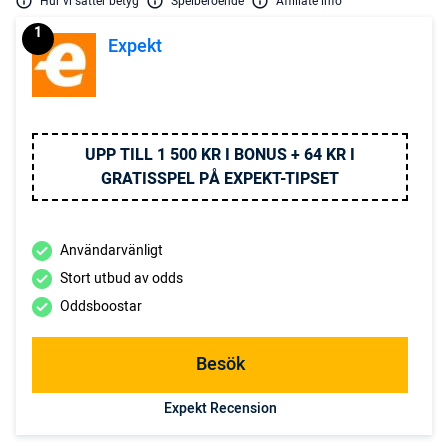
Hur vi sätter betyg
Spelberoende
Affiliate info
1
Expekt
UPP TILL 1 500 KR I BONUS + 64 KR I
GRATISSPEL PÅ EXPEKT-TIPSET
Användarvänligt
Stort utbud av odds
Oddsboostar
Besök
Expekt Recension