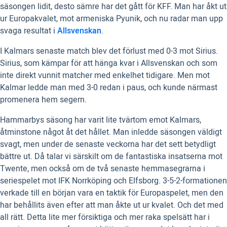
säsongen lidit, desto sämre har det gått för KFF. Man har åkt ut
ur Europakvalet, mot armeniska Pyunik, och nu radar man upp
svaga resultat i
Allsvenskan
.
I Kalmars senaste match blev det förlust med 0-3 mot Sirius.
Sirius, som kämpar för att hänga kvar i Allsvenskan och som
inte direkt vunnit matcher med enkelhet tidigare. Men mot
Kalmar ledde man med 3-0 redan i paus, och kunde närmast
promenera hem segern.
Hammarbys säsong har varit lite tvärtom emot Kalmars,
åtminstone något åt det hållet. Man inledde säsongen väldigt
svagt, men under de senaste veckorna har det sett betydligt
bättre ut. Då talar vi särskilt om de fantastiska insatserna mot
Twente, men också om de två senaste hemmasegrarna i
seriespelet mot IFK Norrköping och Elfsborg. 3-5-2-formationen
verkade till en början vara en taktik för Europaspelet, men den
har behållits även efter att man åkte ut ur kvalet. Och det med
all rätt. Detta lite mer försiktiga och mer raka spelsätt har i