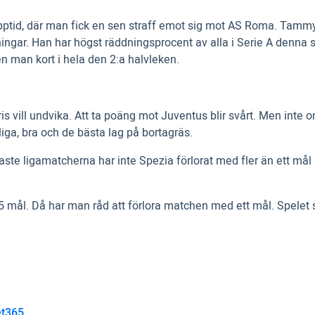
pptid, där man fick en sen straff emot sig mot AS Roma. Tamm
ningar. Han har högst räddningsprocent av alla i Serie A denna 
 en man kort i hela den 2:a halvleken.
pris vill undvika. Att ta poäng mot Juventus blir svårt. Men int
liga, bra och de bästa lag på bortagräs.
ste ligamatcherna har inte Spezia förlorat med fler än ett mål i
,5 mål. Då har man råd att förlora matchen med ett mål. Spelet s
et365
.