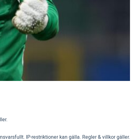
ler.
sfullt. IP-restriktioner kan gälla. Regler & villkor gäller.