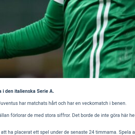
 i den italienska Serie A.
t Juventus har matchats hårt och har en veckomatch i benen.
llan förlorar de med stora siffror. Det borde de inte göra här hel
t ha placerat ett spel under de senaste 24 timmarna. Spela ansvar