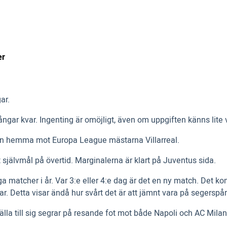
er
ar.
ångar kvar. Ingenting är omöjligt, även om uppgiften känns lite v
uren hemma mot Europa League mästarna Villarreal.
 självmål på övertid. Marginalerna är klart på Juventus sida.
matcher i år. Var 3:e eller 4:e dag är det en ny match. Det kom
. Detta visar ändå hur svårt det är att jämnt vara på segerspår
krälla till sig segrar på resande fot mot både Napoli och AC Mil