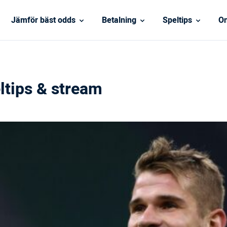
Jämför bäst odds
Betalning
Speltips
On
ltips & stream