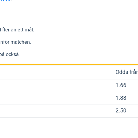
 fler än ett mål.
inför matchen.
 på också.
Odds frå
1.66
1.88
2.50