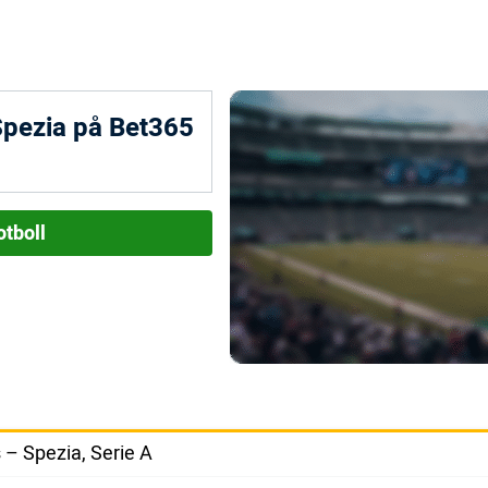
Spezia på Bet365
otboll
 – Spezia, Serie A