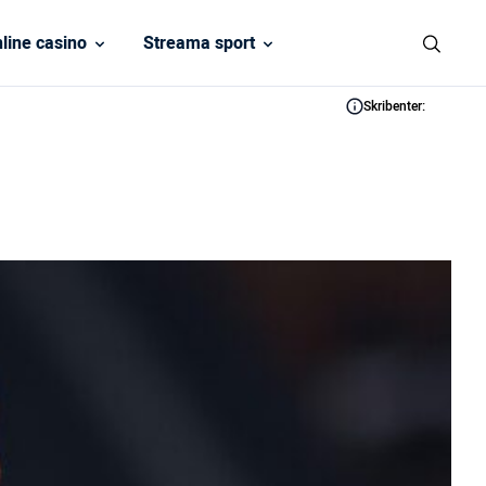
line casino
Streama sport
Skribenter: