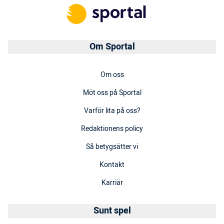
Om Sportal
Om oss
Möt oss på Sportal
Varför lita på oss?
Redaktionens policy
Så betygsätter vi
Kontakt
Karriär
Sunt spel