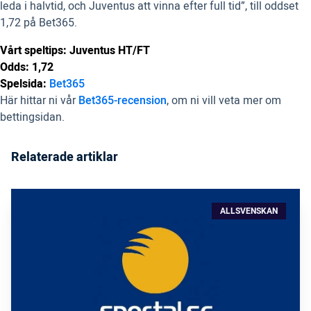
leda i halvtid, och Juventus att vinna efter full tid”, till oddset
1,72 på Bet365.
Vårt speltips: Juventus HT/FT
Odds: 1,72
Spelsida:
Bet365
Här hittar ni vår
Bet365-recension
, om ni vill veta mer om
bettingsidan.
Relaterade artiklar
ALLSVENSKAN