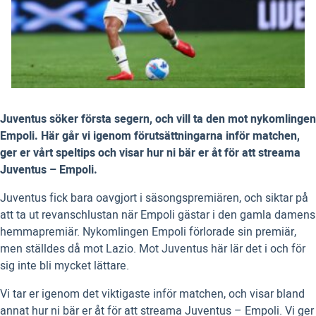
Juventus söker första segern, och vill ta den mot nykomlingen
Empoli. Här går vi igenom förutsättningarna inför matchen,
ger er vårt speltips och visar hur ni bär er åt för att streama
Juventus – Empoli.
Juventus fick bara oavgjort i säsongspremiären, och siktar på
att ta ut revanschlustan när Empoli gästar i den gamla damens
hemmapremiär. Nykomlingen Empoli förlorade sin premiär,
men ställdes då mot Lazio. Mot Juventus här lär det i och för
sig inte bli mycket lättare.
Vi tar er igenom det viktigaste inför matchen, och visar bland
annat hur ni bär er åt för att streama Juventus – Empoli. Vi ger