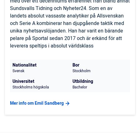
med över ett decenniums erfarenhet från bland annat
Sundsvalls Tidning och Nyheter24. Som en av
landets absolut vassaste analytiker på Allsvenskan
och Serie A kombinerar han djupgående taktik med
unika nyhetsavslöjanden. Han har varit en bärande
pelare på Sportal sedan 2017 och är erkänd för att
leverera speltips i absolut världsklass
Nationalitet
Bor
Svensk
Stockholm
Universitet
Utbildning
Stockholms högskola
Bachelor
Mer info om Emil Sandberg