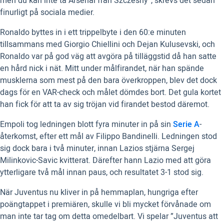
men du kan inte ta Arsenal från Szczesny”, skrevs det sedan
finurligt på sociala medier.
Ronaldo byttes in i ett trippelbyte i den 60:e minuten
tillsammans med Giorgio Chiellini och Dejan Kulusevski, och
Ronaldo var på god väg att avgöra på tilläggstid då han satte
en hård nick i nät. Mitt under målfirandet, när han spände
musklerna som mest på den bara överkroppen, blev det dock
dags för en VAR-check och målet dömdes bort. Det gula kortet
han fick för att ta av sig tröjan vid firandet bestod däremot.
Empoli tog ledningen blott fyra minuter in på sin
Serie A
-
återkomst, efter ett mål av Filippo Bandinelli. Ledningen stod
sig dock bara i två minuter, innan Lazios stjärna Sergej
Milinkovic-Savic kvitterat. Därefter hann Lazio med att göra
ytterligare två mål innan paus, och resultatet 3-1 stod sig.
När Juventus nu kliver in på hemmaplan, hungriga efter
poängtappet i premiären, skulle vi bli mycket förvånade om
man inte tar tag om detta omedelbart. Vi spelar ”Juventus att