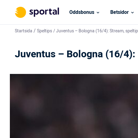
Oddsbonus
Betsidor
/
Startsida
Speltips
/
Juventus – Bologna (16/4): Stream, spelti
Juventus – Bologna (16/4):