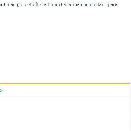
an att man gör det efter att man leder matchen redan i paus.
65