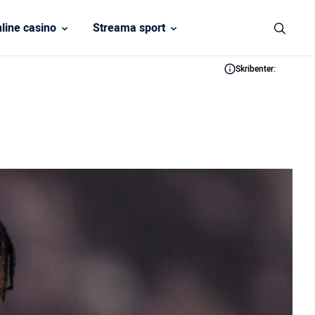
line casino
Streama sport
Skribenter: