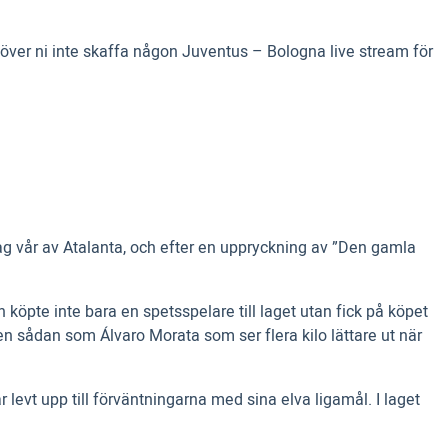
höver ni inte skaffa någon Juventus – Bologna live stream för
ag vår av Atalanta, och efter en uppryckning av ”Den gamla
öpte inte bara en spetsspelare till laget utan fick på köpet
en sådan som Álvaro Morata som ser flera kilo lättare ut när
 levt upp till förväntningarna med sina elva ligamål. I laget