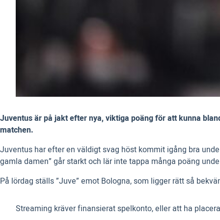
Juventus är på jakt efter nya, viktiga poäng för att kunna bland
matchen.
Juventus har efter en väldigt svag höst kommit igång bra under 
gamla damen” går starkt och lär inte tappa många poäng under
På lördag ställs ”Juve” emot Bologna, som ligger rätt så bekvämt
Streaming kräver finansierat spelkonto, eller att ha placera