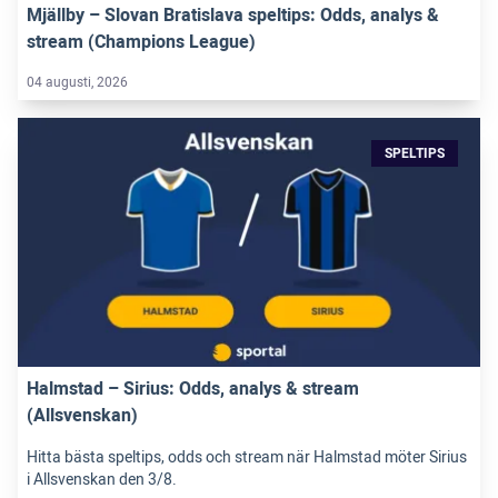
Mjällby – Slovan Bratislava speltips: Odds, analys &
stream (Champions League)
04 augusti, 2026
SPELTIPS
Halmstad – Sirius: Odds, analys & stream
(Allsvenskan)
Hitta bästa speltips, odds och stream när Halmstad möter Sirius
i Allsvenskan den 3/8.