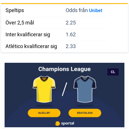
Speltips
Odds från
Unibet
Över 2,5 mål
2.25
Inter kvalificerar sig
1.62
Atlético kvalificerar sig
2.33
CL