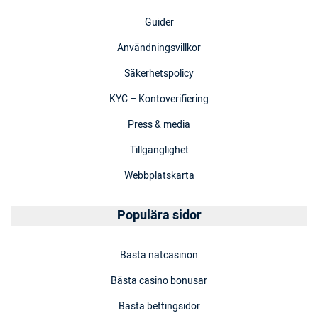
Guider
Användningsvillkor
Säkerhetspolicy
KYC – Kontoverifiering
Press & media
Tillgänglighet
Webbplatskarta
Populära sidor
Bästa nätcasinon
Bästa casino bonusar
Bästa bettingsidor