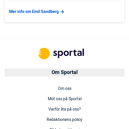
Mer info om Emil Sandberg
Om Sportal
Om oss
Möt oss på Sportal
Varför lita på oss?
Redaktionens policy