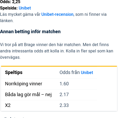
Odds: 2,25
Spelsida:
Unibet
Läs mycket gärna vår
Unibet-recension
, som ni finner via
länken.
Annan betting inför matchen
Vi tror på att Brage vinner den här matchen. Men det finns
andra intressanta odds att kolla in. Kolla in fler spel som kan
övervägas.
Speltips
Odds från
Unibet
Norrköping vinner
1.60
Båda lag gör mål – nej
2.17
X2
2.33