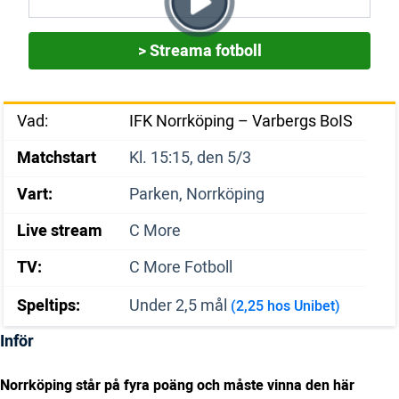
> Streama fotboll
Vad:
IFK Norrköping – Varbergs BoIS
Matchstart
Kl. 15:15, den 5/3
Vart:
Parken, Norrköping
Live stream
C More
TV:
C More Fotboll
Speltips:
Under 2,5 mål
(2,25 hos Unibet)
Inför
Norrköping står på fyra poäng och måste vinna den här