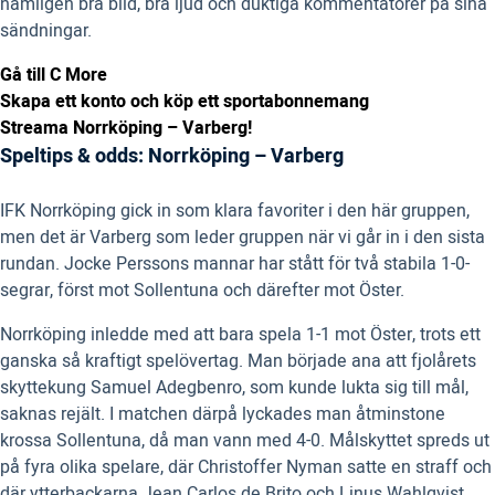
nämligen bra bild, bra ljud och duktiga kommentatorer på sina
sändningar.
Gå till C More
Skapa ett konto och köp ett sportabonnemang
Streama Norrköping – Varberg!
Speltips & odds: Norrköping – Varberg
IFK Norrköping gick in som klara favoriter i den här gruppen,
men det är Varberg som leder gruppen när vi går in i den sista
rundan. Jocke Perssons mannar har stått för två stabila 1-0-
segrar, först mot Sollentuna och därefter mot Öster.
Norrköping inledde med att bara spela 1-1 mot Öster, trots ett
ganska så kraftigt spelövertag. Man började ana att fjolårets
skyttekung Samuel Adegbenro, som kunde lukta sig till mål,
saknas rejält. I matchen därpå lyckades man åtminstone
krossa Sollentuna, då man vann med 4-0. Målskyttet spreds ut
på fyra olika spelare, där Christoffer Nyman satte en straff och
där ytterbackarna Jean Carlos de Brito och Linus Wahlqvist