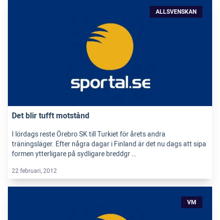
ALLSVENSKAN
Det blir tufft motstånd
I lördags reste Örebro SK till Turkiet för årets andra
träningsläger. Efter några dagar i Finland är det nu dags att sipa
formen ytterligare på sydligare breddgr …
22 februari, 2012
VM