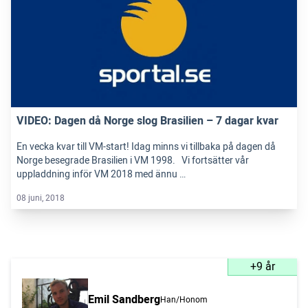
VIDEO: Dagen då Norge slog Brasilien – 7 dagar kvar
En vecka kvar till VM-start! Idag minns vi tillbaka på dagen då
Norge besegrade Brasilien i VM 1998. Vi fortsätter vår
uppladdning inför VM 2018 med ännu …
08 juni, 2018
+9 år
Emil Sandberg
Han/Honom