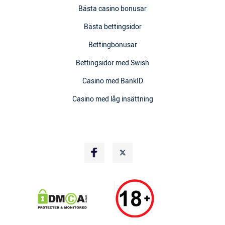
Bästa casino bonusar
Bästa bettingsidor
Bettingbonusar
Bettingsidor med Swish
Casino med BankID
Casino med låg insättning