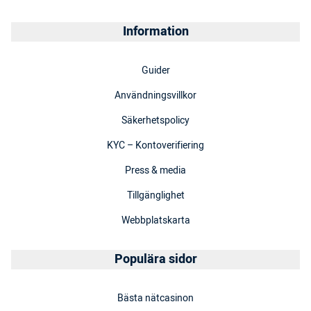
Information
Guider
Användningsvillkor
Säkerhetspolicy
KYC – Kontoverifiering
Press & media
Tillgänglighet
Webbplatskarta
Populära sidor
Bästa nätcasinon