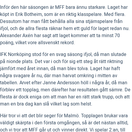
Inför den här säsongen är MFF bara ännu starkare. Laget har
köpt in Erik Botheim, som är en riktig klasspelare. Med flera.
Dessutom har man fått behålla alla sina stjärnspelare från
ifjol, och de allra flesta räknar hem ett guld för laget redan nu.
Alexander Axén har sagt att laget kommer att ta minst 70
poäng, vilket vore allsvenskt rekord.
IFK Norrköping stod för en svag säsong ifjol, då man slutade
på nionde plats. Det var i och för sig ett steg åt rätt riktning
jämfört med året innan, då man blev tolva. Laget har haft
några svagare år nu, där man harvat omkring i mitten av
tabellen. Arvet efter Janne Andersson höll i några år, då man
förblev ett topplag, men därefter har resultaten gått sämre. De
flesta är dock eniga om att man har en rätt stark trupp, och att
man en bra dag kan slå vilket lag som helst.
Här tror vi att det blir seger för Malmö. Topplagen brukar vara
väldigt skärpta i den första omgången, så är det nästan alltid,
och vi tror att MFF går ut och vinner direkt. Vi spelar 2:an, till