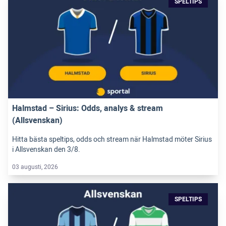
SPELTIPS
Halmstad – Sirius: Odds, analys & stream
(Allsvenskan)
Hitta bästa speltips, odds och stream när Halmstad möter Sirius
i Allsvenskan den 3/8.
03 augusti, 2026
SPELTIPS