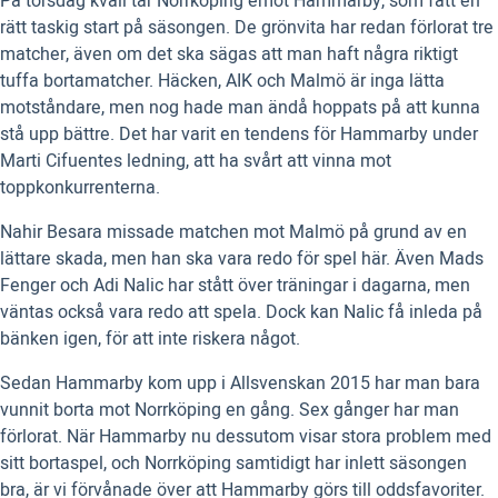
På torsdag kväll tar Norrköping emot Hammarby, som fått en
rätt taskig start på säsongen. De grönvita har redan förlorat tre
matcher, även om det ska sägas att man haft några riktigt
tuffa bortamatcher. Häcken, AIK och Malmö är inga lätta
motståndare, men nog hade man ändå hoppats på att kunna
stå upp bättre. Det har varit en tendens för Hammarby under
Marti Cifuentes ledning, att ha svårt att vinna mot
toppkonkurrenterna.
Nahir Besara missade matchen mot Malmö på grund av en
lättare skada, men han ska vara redo för spel här. Även Mads
Fenger och Adi Nalic har stått över träningar i dagarna, men
väntas också vara redo att spela. Dock kan Nalic få inleda på
bänken igen, för att inte riskera något.
Sedan Hammarby kom upp i Allsvenskan 2015 har man bara
vunnit borta mot Norrköping en gång. Sex gånger har man
förlorat. När Hammarby nu dessutom visar stora problem med
sitt bortaspel, och Norrköping samtidigt har inlett säsongen
bra, är vi förvånade över att Hammarby görs till oddsfavoriter.