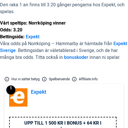
Den raka 1:an finns till 3.20 gånger pengarna hos Expekt, och
spelas.
Vårt speltips: Norrköping vinner
Odds: 3.20
Bettingsida:
Expekt
Våra odds på Norrköping – Hammarby är hämtade från
Expekt
Sverige
. Bettingsidan är väletablerad i Sverige, och de har
många bra odds. Titta också in
bonuskoder
innan ni spelar.
Hur vi sätter betyg
Spelberoende
Affiliate info
1
Expekt
UPP TILL 1 500 KR I BONUS + 64 KR I