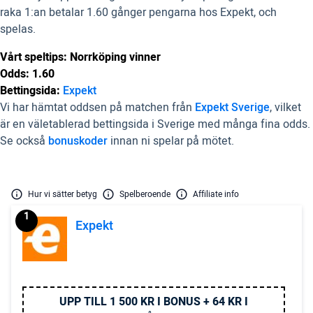
raka 1:an betalar 1.60 gånger pengarna hos Expekt, och
spelas.
Vårt speltips: Norrköping vinner
Odds: 1.60
Bettingsida:
Expekt
Vi har hämtat oddsen på matchen från
Expekt Sverige
, vilket
är en väletablerad bettingsida i Sverige med många fina odds.
Se också
bonuskoder
innan ni spelar på mötet.
Hur vi sätter betyg
Spelberoende
Affiliate info
1
Expekt
UPP TILL 1 500 KR I BONUS + 64 KR I