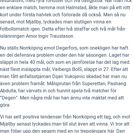
resultatsvit, med fyra förluster och två oavgjorda. När man fick
en enklare match, hemma mot Halmstad, åkte man på ett rött
kort under första halvlek och förlorade då också. Men så nu
senast, mot Mjällby, lyckades man slutligen vinna en
fotbollsmatch igen. Detta efter två straffar och två mål från
islänningen Arnor Ingiv Traustason.
Nu ställs Norrköping emot Degerfors, som onekligen har haft
en del defensiva problem under den här säsongen. Laget har
släppt in hela 40 mål, och som en jämförelse har det lag med
näst flest insläppta mål, Varbergs BoIS, släppt in 27. Efter att
man fått anfallsstjärnan Dijan Vukojevic skadad har man nu
även problem framåt. Målsprutan från Superettan, Pashang
Abdulla, har värvats in och hunnit spela två matcher för
”Degen”. Men några mål har han ännu inte mäktat med att
göra.
Vi har sett positiva tendenser från Norrköping ett tag, och mot
Mjällby senast lyckades man till slut även att vinna. Vi tror att
man följer upp den segern med en ny trepoängare här. Den