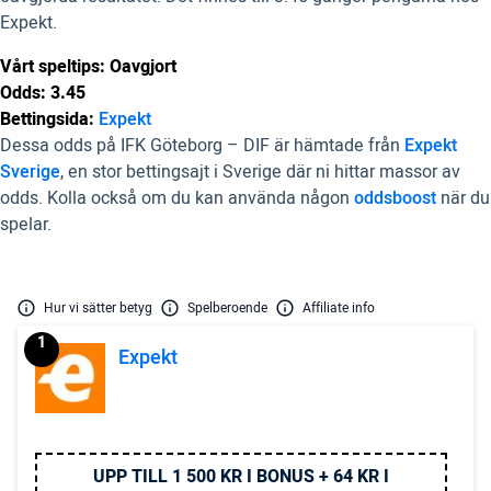
Expekt.
Vårt speltips: Oavgjort
Odds: 3.45
Bettingsida:
Expekt
Dessa odds på IFK Göteborg – DIF är hämtade från
Expekt
Sverige
, en stor bettingsajt i Sverige där ni hittar massor av
odds. Kolla också om du kan använda någon
oddsboost
när du
spelar.
Hur vi sätter betyg
Spelberoende
Affiliate info
1
Expekt
UPP TILL 1 500 KR I BONUS + 64 KR I