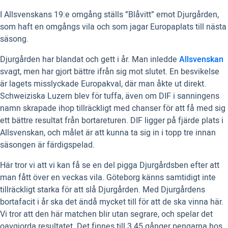
I Allsvenskans 19:e omgång ställs ”Blåvitt” emot Djurgården,
som haft en omgångs vila och som jagar Europaplats till nästa
säsong.
Djurgården har blandat och gett i år. Man inledde
Allsvenskan
svagt, men har gjort bättre ifrån sig mot slutet. En besvikelse
är lagets misslyckade Europakval, där man åkte ut direkt.
Schweiziska Luzern blev för tuffa, även om DIF i sanningens
namn skrapade ihop tillräckligt med chanser för att få med sig
ett bättre resultat från bortareturen. DIF ligger på fjärde plats i
Allsvenskan, och målet är att kunna ta sig in i topp tre innan
säsongen är färdigspelad.
Här tror vi att vi kan få se en del pigga Djurgårdsben efter att
man fått över en veckas vila. Göteborg känns samtidigt inte
tillräckligt starka för att slå Djurgården. Med Djurgårdens
bortafacit i år ska det ändå mycket till för att de ska vinna här.
Vi tror att den här matchen blir utan segrare, och spelar det
oavgjorda resultatet. Det finnes till 3.45 gånger pengarna hos