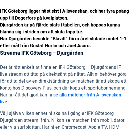
IFK Göteborg ligger näst sist i Allsvenskan, och har fyra poäng
upp till Degerfors på kvalplatsen.
Djurgården är på fjärde plats i tabellen, och hoppas kunna
blanda sig i striden om att sluta topp tre.
När Djurgården besökte ”Blåvitt” förra året slutade mötet 1-1,
efter mål från Gustaf Norlin och Joel Asoro.
Streama IFK Göteborg – Djurgården
Det är rätt enkelt at finna en IFK Göteborg – Djurgårdens IF
live stream att titta på direktsänt på nätet. Allt ni behöver göra
för att ta del av en direktsändning av matchen är att skapa ett
konto hos Discovery Plus, och där köpa ett sportabonnemang.
När ni fått det gjort kan ni
se alla matcher från Allsvenskan
live
.
Välj själva vilken enhet ni ska ha i gång er IFK Göteborg –
Djurgården stream ifrån. Ni kan se matchen från mobil, dator
eller via surfplattan. Har ni en Chromecast, Apple TV, HDMI-