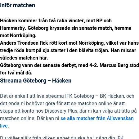
Inför matchen
Häcken kommer från två raka vinster, mot BP och
Hammarby. Göteborg kryssade sin senaste match, hemma
mot Norrköping.
Anders Trondsen fick rött kort mot Norrköping, vilket var hans
tredje röda kort på sju starter i den blåvita tröjan. Han missar
således matchen här.
Göteborg vann det senaste derbyt, med 4-2. Marcus Berg stod
för två mål då.
Streama Göteborg – Häcken
Det är enkelt att live streama IFK Göteborg – BK Häcken, och
det enda ni behöver göra för att se matchen online är att
skapa ett konto hos Discovery Plus, där ni kan välja att titta på
matchen online. Där kan ni
se alla matcher från Allsvenskan
live
.
Du väljer själv från vilken enhet du ska ha i gång din IFK