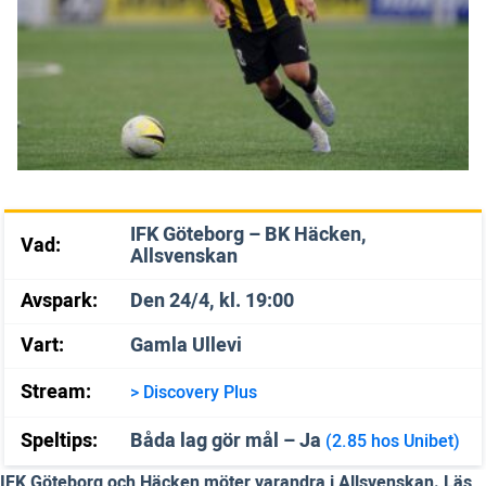
IFK Göteborg – BK Häcken,
Vad:
Allsvenskan
Avspark:
Den 24/4, kl. 19:00
Vart:
Gamla Ullevi
Stream:
> Discovery Plus
Speltips:
Båda lag gör mål – Ja
(2.85 hos Unibet)
IFK Göteborg och Häcken möter varandra i Allsvenskan. Läs