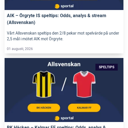
AIK – Örgryte IS speltips: Odds, analys & stream
(Allsvenskan)
Vårt Allsvenskan speltips den 2/8 pekar mot spelvärde på under
2,5 mål i mötet AIK mot Örgryte.
01 augusti, 2026
SPELTIPS
BK Häcken – Kalmar FF speltips: Odds, analys &