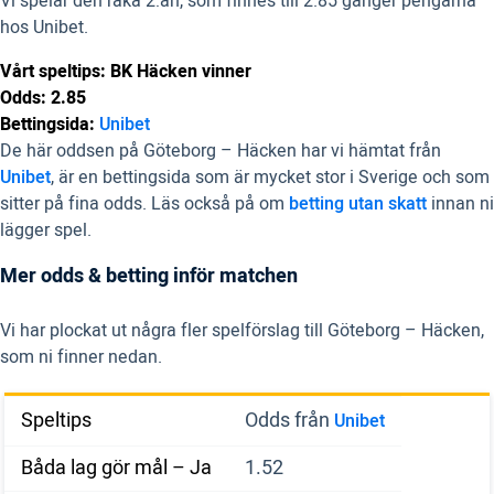
Vi spelar den raka 2:an, som finnes till 2.85 gånger pengarna
hos Unibet.
Vårt speltips: BK Häcken vinner
Odds: 2.85
Bettingsida:
Unibet
De här oddsen på Göteborg – Häcken har vi hämtat från
Unibet
, är en bettingsida som är mycket stor i Sverige och som
sitter på fina odds. Läs också på om
betting utan skatt
innan ni
lägger spel.
Mer odds & betting inför matchen
Vi har plockat ut några fler spelförslag till Göteborg – Häcken,
som ni finner nedan.
Speltips
Odds från
Unibet
Båda lag gör mål – Ja
1.52