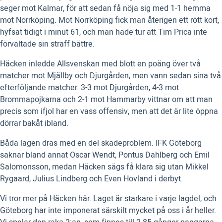
seger mot Kalmar, för att sedan få nöja sig med 1-1 hemma
mot Norrköping. Mot Norrköping fick man återigen ett rött kort,
hyfsat tidigt i minut 61, och man hade tur att Tim Prica inte
förvaltade sin straff bättre.
Häcken inledde Allsvenskan med blott en poäng över två
matcher mot Mjällby och Djurgården, men vann sedan sina två
efterföljande matcher. 3-3 mot Djurgården, 4-3 mot
Brommapojkarna och 2-1 mot Hammarby vittnar om att man
precis som ifjol har en vass offensiv, men att det är lite öppna
dörrar bakåt ibland.
Båda lagen dras med en del skadeproblem. IFK Göteborg
saknar bland annat Oscar Wendt, Pontus Dahlberg och Emil
Salomonsson, medan Häcken sägs få klara sig utan Mikkel
Rygaard, Julius Lindberg och Even Hovland i derbyt.
Vi tror mer på Häcken här. Laget är starkare i varje lagdel, och
Göteborg har inte imponerat särskilt mycket på oss i år heller.