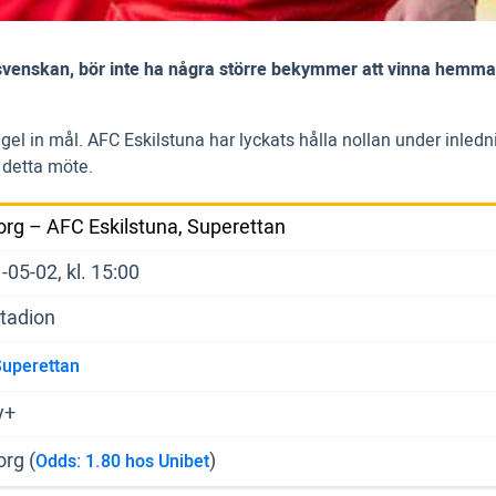
l Allsvenskan, bör inte ha några större bekymmer att vinna hem
gel in mål. AFC Eskilstuna har lyckats hålla nollan under inle
 detta möte.
org – AFC Eskilstuna, Superettan
05-02, kl. 15:00
tadion
uperettan
y+
rg (
)
Odds: 1.80 hos Unibet