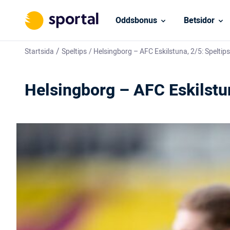
Oddsbonus
Betsidor
/
Startsida
Speltips
/
Helsingborg – AFC Eskilstuna, 2/5: Speltip
Helsingborg – AFC Eskilstun