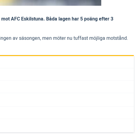
ma mot AFC Eskilstuna. Båda lagen har 5 poäng efter 3
dningen av säsongen, men möter nu tuffast möjliga motstånd.