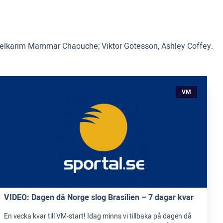
bdelkarim Mammar Chaouche; Viktor Götesson, Ashley Coffey.
VM
VIDEO: Dagen då Norge slog Brasilien – 7 dagar kvar
En vecka kvar till VM-start! Idag minns vi tillbaka på dagen då