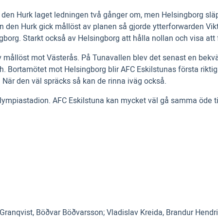
den Hurk laget ledningen två gånger om, men Helsingborg släpp
den Hurk gick mållöst av planen så gjorde ytterforwarden Vikto
rg. Starkt också av Helsingborg att hålla nollan och visa att f
ev mållöst mot Västerås. På Tunavallen blev det senast en bekv
 Bortamötet mot Helsingborg blir AFC Eskilstunas första riktiga
g. När den väl spräcks så kan de rinna iväg också.
lympiastadion. AFC Eskilstuna kan mycket väl gå samma öde til
Granqvist, Böðvar Böðvarsson; Vladislav Kreida, Brandur Hend