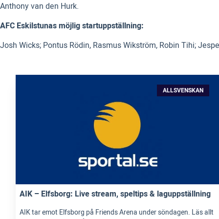
Anthony van den Hurk.
AFC Eskilstunas möjlig startuppställning:
Josh Wicks; Pontus Rödin, Rasmus Wikström, Robin Tihi; Jesp
ALLSVENSKAN
AIK – Elfsborg: Live stream, speltips & laguppställning
AIK tar emot Elfsborg på Friends Arena under söndagen. Läs allt