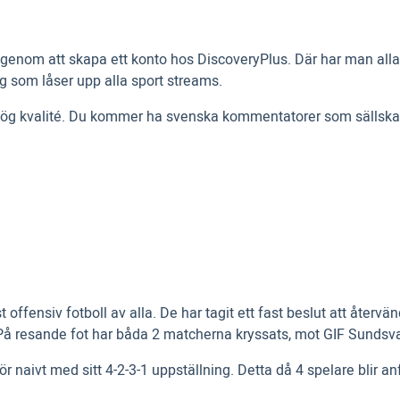
nom att skapa ett konto hos DiscoveryPlus. Där har man alla rä
ng som låser upp alla sport streams.
ög kvalité. Du kommer ha svenska kommentatorer som sällskapa
t offensiv fotboll av alla. De har tagit ett fast beslut att återv
r. På resande fot har båda 2 matcherna kryssats, mot GIF Sundsv
r naivt med sitt 4-2-3-1 uppställning. Detta då 4 spelare blir an