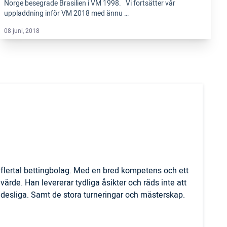
Norge besegrade Brasilien i VM 1998. Vi fortsätter vår
uppladdning inför VM 2018 med ännu …
08 juni, 2018
flertal bettingbolag. Med en bred kompetens och ett
värde. Han levererar tydliga åsikter och räds inte att
ndesliga. Samt de stora turneringar och mästerskap.