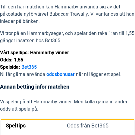
Till den här matchen kan Hammarby använda sig av det
påkostade nyförvärvet Bubacarr Trawally. Vi väntar oss att han
inleder på bänken.
Vi tror på en Hammarbyseger, och spelar den raka 1:an till 1,55
gånger insatsen hos Bet365.
Vårt speltips: Hammarby vinner
Odds: 1,55
Spelsida:
Bet365
Ni får gärna använda
oddsbonusar
när ni lägger ert spel.
Annan betting inför matchen
Vi spelar på att Hammarby vinner. Men kolla gärna in andra
odds att spela på.
Speltips
Odds från Bet365