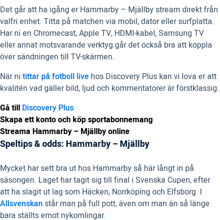
Det går att ha igång er Hammarby – Mjällby stream direkt från
valfri enhet. Titta på matchen via mobil, dator eller surfplatta.
Har ni en Chromecast, Apple TV, HDMI-kabel, Samsung TV
eller annat motsvarande verktyg går det också bra att koppla
över sändningen till TV-skärmen.
När ni
tittar på fotboll live
hos Discovery Plus kan vi lova er att
kvalitén vad gäller bild, ljud och kommentatorer är förstklassig.
Gå till
Discovery Plus
Skapa ett konto och köp sportabonnemang
Streama Hammarby – Mjällby online
Speltips & odds: Hammarby – Mjällby
Mycket har sett bra ut hos Hammarby så här långt in på
säsongen. Laget har tagit sig till final i Svenska Cupen, efter
att ha slagit ut lag som Häcken, Norrköping och Elfsborg. I
Allsvenskan
står man på full pott, även om man än så länge
bara ställts emot nykomlingar.