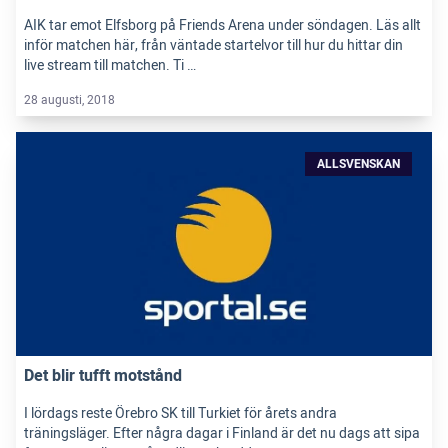
AIK tar emot Elfsborg på Friends Arena under söndagen. Läs allt
inför matchen här, från väntade startelvor till hur du hittar din
live stream till matchen. Ti …
28 augusti, 2018
ALLSVENSKAN
Det blir tufft motstånd
I lördags reste Örebro SK till Turkiet för årets andra
träningsläger. Efter några dagar i Finland är det nu dags att sipa