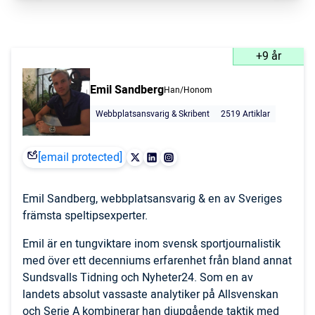
+9 år
Emil Sandberg
Han/Honom
Webbplatsansvarig & Skribent
2519 Artiklar
[email protected]
Emil Sandberg, webbplatsansvarig & en av Sveriges
främsta speltipsexperter.
Emil är en tungviktare inom svensk sportjournalistik
med över ett decenniums erfarenhet från bland annat
Sundsvalls Tidning och Nyheter24. Som en av
landets absolut vassaste analytiker på Allsvenskan
och Serie A kombinerar han djupgående taktik med