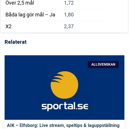
Över 2,5 mål
1,72
Båda lag gör mål – Ja
1,80
X2
2,37
Relaterat
ALLSVENSKAN
AIK – Elfsborg: Live stream, speltips & laguppställning