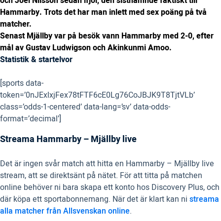
och Joel Nilsson sedan ifjol, den sistnämnde faktiskt till
Hammarby. Trots det har man inlett med sex poäng på två
matcher.
Senast Mjällby var på besök vann Hammarby med 2-0, efter
mål av Gustav Ludwigson och Akinkunmi Amoo.
Statistik & startelvor
[sports data-
token=’0nJExlxjFex78tFTF6cE0Lg76CoJBJK9T8TjtVLb’
class=’odds-1-centered’ data-lang=’sv’ data-odds-
format=’decimal’]
Streama Hammarby – Mjällby live
Det är ingen svår match att hitta en Hammarby – Mjällby live
stream, att se direktsänt på nätet. För att titta på matchen
online behöver ni bara skapa ett konto hos Discovery Plus, och
där köpa ett sportabonnemang. När det är klart kan ni
streama
alla matcher från Allsvenskan online
.