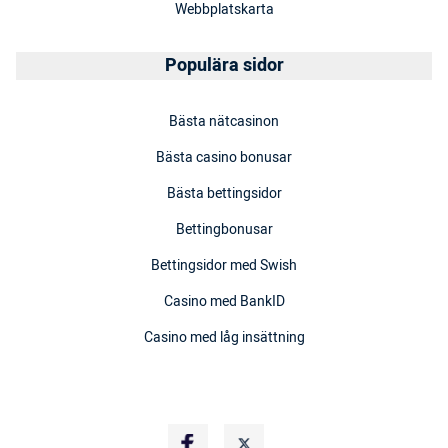
Webbplatskarta
Populära sidor
Bästa nätcasinon
Bästa casino bonusar
Bästa bettingsidor
Bettingbonusar
Bettingsidor med Swish
Casino med BankID
Casino med låg insättning