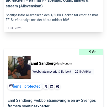
BK Häcken – Kalmar FF speltips: Odds, analys &
stream (Allsvenskan)
Speltips inför Allsvenskan den 1/8: BK Häcken tar emot Kalmar
FF. Se vår analys och det bästa oddset här!
31 juli, 2026
+9 år
Emil Sandberg
Han/Honom
Webbplatsansvarig & Skribent
2519 Artiklar
[email protected]
Emil Sandberg, webbplatsansvarig & en av Sveriges
främsta speltipsexperter.