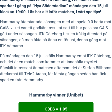
Hammarby IF ställs emot IFK Göteborg, i en match som
sparkar i gång på ”Nya Söderstadion” måndagen den 15 juli
klockan 19:00. Läs här allt inför matchen, i vårt speltips!
Hammarby återstartade säsongen med att spela 0-0 borta mot
GAIS, vilket var ett godkänt resultat sett till hur pass bra GAIS
gått under säsongen. IFK Göteborg fick en tråkig återstart på
säsongen, då man åkte på ännu en förlust, denna gång mot
IFK Värnamo.
På måndagen den 15 juli ställs Hammarby emot IFK Göteborg,
och det är en match som kommer att innehålla mycket.
Särskilt intressant är matchen eftersom det är Stefan Billborns
återkomst till Tele2 Arena, för första gången sedan han fick
sparken från Hammarby.
Hammarby vinner (Unibet)
ODDS = 1.95