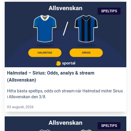
SPELTIPS
Halmstad – Sirius: Odds, analys & stream
(Allsvenskan)
Hitta bästa speltips, odds och stream när Halmstad möter Sirius
i Allsvenskan den 3/8.
03 augusti, 2026
SPELTIPS