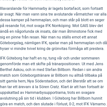
Illavarslande för Hammarby är lagets bortafacit, som fortsatt
är svagt. När man vann sina tre avslutande vårmatcher var alla
dessa kamper på hemmaplan, och man står på blott en seger
på resande fot, mot svaga IFK Norrköping. Mot GAIS blev det
ändå en någorlunda ok insats, där man åtminstone fick med
sig en pinne från resan. När man nu ställs emot ett annat
Göteborgslag, nämligen IFK, spelar man på hemmaplan och då
hyser vi mindre tvivel kring de grönvitas förmåga att prestera.
IFK Göteborg har haft en ny, tung vår och under sommaren
genomförde man ett skifte på tränarpositionen. Ut med Jens
Berthel Askou, och in med Stefan Billborn. Redan i sin andra
match som Göteborgstränare är Billborn nu alltså tillbaka på
sitt gamla hem, Nya Söderstadion, och det återstår att se om
han tar ett ärevarv á la Sören Cratz. Klart är att han fortsatt är
uppskattad av Hammarbysupportrarna, trots en svagare
avslutning på sin tid i klubben. I Göteborg har Billborn hunnit
göra en match, och den slutade i förlust, 0-2, mot IFK Värnamo.