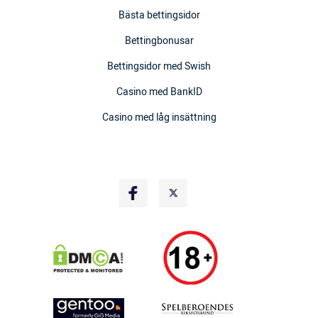
Bästa bettingsidor
Bettingbonusar
Bettingsidor med Swish
Casino med BankID
Casino med låg insättning