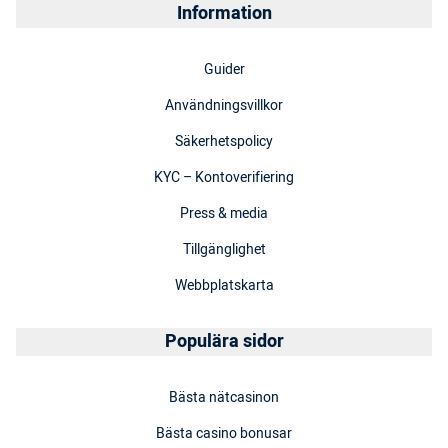
Information
Guider
Användningsvillkor
Säkerhetspolicy
KYC – Kontoverifiering
Press & media
Tillgänglighet
Webbplatskarta
Populära sidor
Bästa nätcasinon
Bästa casino bonusar