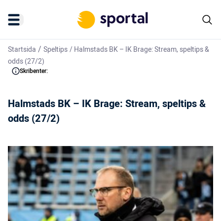
/
Startsida
Speltips
/
Halmstads BK – IK Brage: Stream, speltips &
odds (27/2)
Skribenter:
Halmstads BK – IK Brage: Stream, speltips &
odds (27/2)