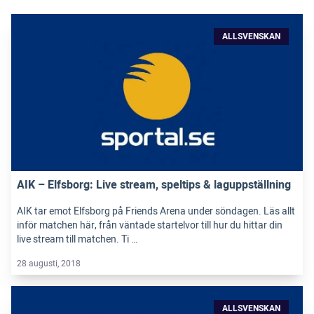
ALLSVENSKAN
AIK – Elfsborg: Live stream, speltips & laguppställning
AIK tar emot Elfsborg på Friends Arena under söndagen. Läs allt
inför matchen här, från väntade startelvor till hur du hittar din
live stream till matchen. Ti …
28 augusti, 2018
ALLSVENSKAN