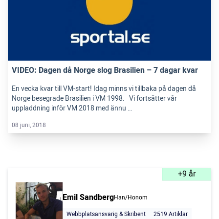
VIDEO: Dagen då Norge slog Brasilien – 7 dagar kvar
En vecka kvar till VM-start! Idag minns vi tillbaka på dagen då
Norge besegrade Brasilien i VM 1998. Vi fortsätter vår
uppladdning inför VM 2018 med ännu …
08 juni, 2018
+9 år
Emil Sandberg
Han/Honom
Webbplatsansvarig & Skribent
2519 Artiklar