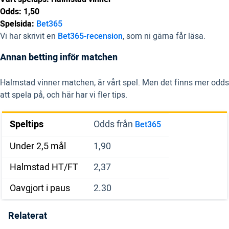
Odds: 1,50
Spelsida:
Bet365
Vi har skrivit en
Bet365-recension
, som ni gärna får läsa.
Annan betting inför matchen
Halmstad vinner matchen, är vårt spel. Men det finns mer odds
att spela på, och här har vi fler tips.
Speltips
Odds från
Bet365
Under 2,5 mål
1,90
Halmstad HT/FT
2,37
Oavgjort i paus
2.30
Relaterat