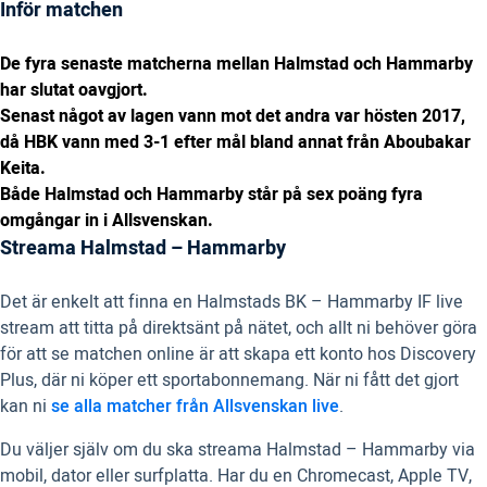
Inför matchen
De fyra senaste matcherna mellan Halmstad och Hammarby
har slutat oavgjort.
Senast något av lagen vann mot det andra var hösten 2017,
då HBK vann med 3-1 efter mål bland annat från Aboubakar
Keita.
Både Halmstad och Hammarby står på sex poäng fyra
omgångar in i Allsvenskan.
Streama Halmstad – Hammarby
Det är enkelt att finna en Halmstads BK – Hammarby IF live
stream att titta på direktsänt på nätet, och allt ni behöver göra
för att se matchen online är att skapa ett konto hos Discovery
Plus, där ni köper ett sportabonnemang. När ni fått det gjort
kan ni
se alla matcher från Allsvenskan live
.
Du väljer själv om du ska streama Halmstad – Hammarby via
mobil, dator eller surfplatta. Har du en Chromecast, Apple TV,