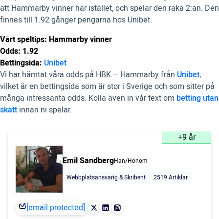
att Hammarby vinner här istället, och spelar den raka 2:an. Den
finnes till 1.92 gånger pengarna hos Unibet.
Vårt speltips: Hammarby vinner
Odds: 1.92
Bettingsida:
Unibet
Vi har hämtat våra odds på HBK – Hammarby från
Unibet
,
vilket är en bettingsida som är stor i Sverige och som sitter på
många intressanta odds. Kolla även in vår text om
betting utan
skatt
innan ni spelar.
+9 år
Emil Sandberg
Han/Honom
Webbplatsansvarig & Skribent
2519 Artiklar
[email protected]