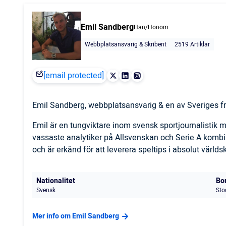
Emil Sandberg
Han/Honom
Webbplatsansvarig & Skribent
2519 Artiklar
[email protected]
Emil Sandberg, webbplatsansvarig & en av Sveriges fr
Emil är en tungviktare inom svensk sportjournalistik
vassaste analytiker på Allsvenskan och Serie A komb
och är erkänd för att leverera speltips i absolut världs
Nationalitet
Bo
Svensk
Sto
Mer info om Emil Sandberg