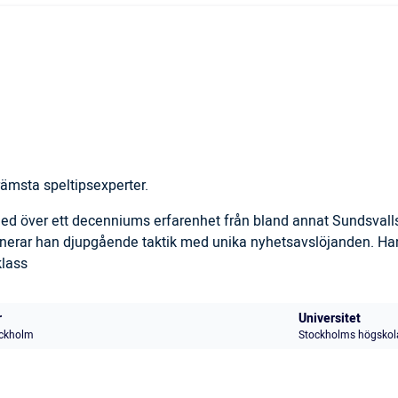
ämsta speltipsexperter.
 med över ett decenniums erfarenhet från bland annat Sundsval
inerar han djupgående taktik med unika nyhetsavslöjanden. Han
klass
r
Universitet
ckholm
Stockholms högskol