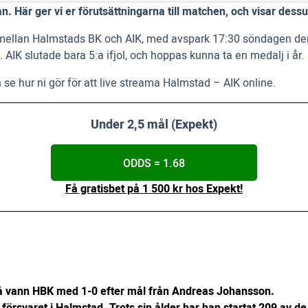
är ger vi er förutsättningarna till matchen, och visar dessuto
ellan Halmstads BK och AIK, med avspark 17:30 söndagen den 2 
. AIK slutade bara 5:a ifjol, och hoppas kunna ta en medalj i år.
h se hur ni gör för att live streama Halmstad – AIK online.
Under 2,5 mål (Expekt)
ODDS = 1.68
Få gratisbet på 1 500 kr hos Expekt!
Då vann HBK med 1-0 efter mål från Andreas Johansson.