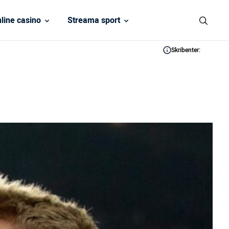
line casino
Streama sport
Skribenter: