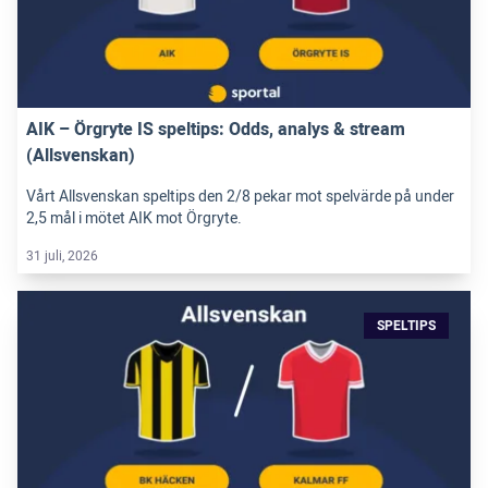
AIK – Örgryte IS speltips: Odds, analys & stream
(Allsvenskan)
Vårt Allsvenskan speltips den 2/8 pekar mot spelvärde på under
2,5 mål i mötet AIK mot Örgryte.
31 juli, 2026
SPELTIPS