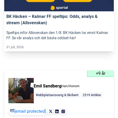
BK Häcken – Kalmar FF speltips: Odds, analys &
stream (Allsvenskan)
Speltips inför Allsvenskan den 1/8: BK Häcken tar emot Kalmar
FF. Se vår analys och det bästa oddset här!
31 juli, 2026
+9 år
Emil Sandberg
Han/Honom
Webbplatsansvarig & Skribent
2519 Artiklar
[email protected]