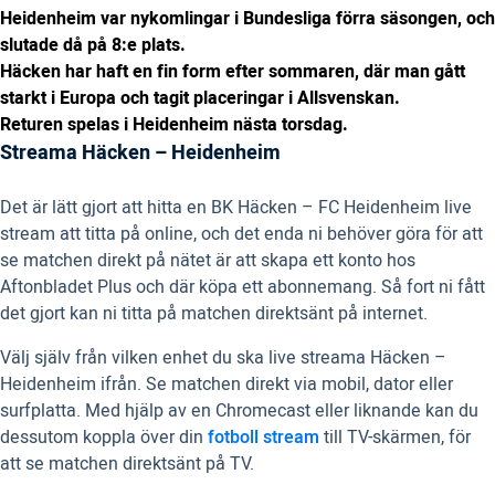
Heidenheim var nykomlingar i Bundesliga förra säsongen, och
slutade då på 8:e plats.
Häcken har haft en fin form efter sommaren, där man gått
starkt i Europa och tagit placeringar i Allsvenskan.
Returen spelas i Heidenheim nästa torsdag.
Streama Häcken – Heidenheim
Det är lätt gjort att hitta en BK Häcken – FC Heidenheim live
stream att titta på online, och det enda ni behöver göra för att
se matchen direkt på nätet är att skapa ett konto hos
Aftonbladet Plus och där köpa ett abonnemang. Så fort ni fått
det gjort kan ni titta på matchen direktsänt på internet.
Välj själv från vilken enhet du ska live streama Häcken –
Heidenheim ifrån. Se matchen direkt via mobil, dator eller
surfplatta. Med hjälp av en Chromecast eller liknande kan du
dessutom koppla över din
fotboll stream
till TV-skärmen, för
att se matchen direktsänt på TV.