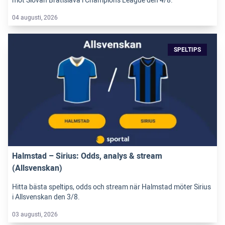
mot Slovan Bratislava i Champions League den 4/8.
04 augusti, 2026
SPELTIPS
Halmstad – Sirius: Odds, analys & stream
(Allsvenskan)
Hitta bästa speltips, odds och stream när Halmstad möter Sirius
i Allsvenskan den 3/8.
03 augusti, 2026