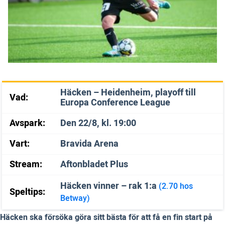
Häcken – Heidenheim, playoff till
Vad:
Europa Conference League
Avspark:
Den 22/8, kl. 19:00
Vart:
Bravida Arena
Stream:
Aftonbladet Plus
Häcken vinner – rak 1:a
(2.70 hos
Speltips:
Betway)
Häcken ska försöka göra sitt bästa för att få en fin start på