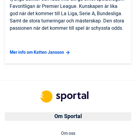
Favoritligan är Premier League. Kunskapen är lika
god när det kommer till La Liga, Serie A, Bundesliga.
Samt de stora turneringar och mästerskap. Den stora
passionen när det kommer till spel är schyssta odds.
Mer info om Katten Jansson
Om Sportal
Om oss