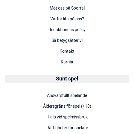
Möt oss på Sportal
Varför lita på oss?
Redaktionens policy
Så betygsätter vi
Kontakt
Karriär
Sunt spel
Ansvarsfullt spelande
Åldersgräns för spel (+18)
Hjälp vid spelmissbruk
Rättigheter för spelare