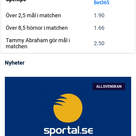
Bet365
Över 2,5 mål i matchen
1.90
Över 8,5 hörnor i matchen
1.66
Tammy Abraham gör mål i
2.50
matchen
Nyheter
ALLSVENSKAN