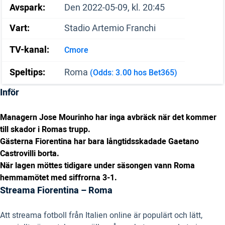
Avspark:
Den 2022-05-09, kl. 20:45
Vart:
Stadio Artemio Franchi
TV-kanal:
Cmore
Speltips:
Roma
(Odds: 3.00 hos Bet365)
Inför
Managern Jose Mourinho har inga avbräck när det kommer
till skador i Romas trupp.
Gästerna Fiorentina har bara långtidsskadade Gaetano
Castrovilli borta.
När lagen möttes tidigare under säsongen vann Roma
hemmamötet med siffrorna 3-1.
Streama Fiorentina – Roma
Att streama fotboll från Italien online är populärt och lätt,