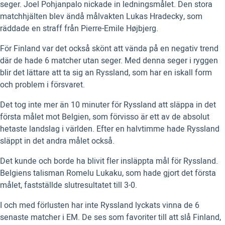
seger. Joel Pohjanpalo nickade in ledningsmålet. Den stora
matchhjälten blev ändå målvakten Lukas Hradecky, som
räddade en straff från Pierre-Emile Højbjerg.
För Finland var det också skönt att vända på en negativ trend
där de hade 6 matcher utan seger. Med denna seger i ryggen
blir det lättare att ta sig an Ryssland, som har en iskall form
och problem i försvaret.
Det tog inte mer än 10 minuter för Ryssland att släppa in det
första målet mot Belgien, som förvisso är ett av de absolut
hetaste landslag i världen. Efter en halvtimme hade Ryssland
släppt in det andra målet också.
Det kunde och borde ha blivit fler insläppta mål för Ryssland.
Belgiens talisman Romelu Lukaku, som hade gjort det första
målet, fastställde slutresultatet till 3-0.
I och med förlusten har inte Ryssland lyckats vinna de 6
senaste matcher i EM. De ses som favoriter till att slå Finland,