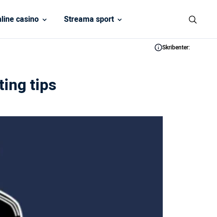
line casino
Streama sport
Skribenter:
ing tips