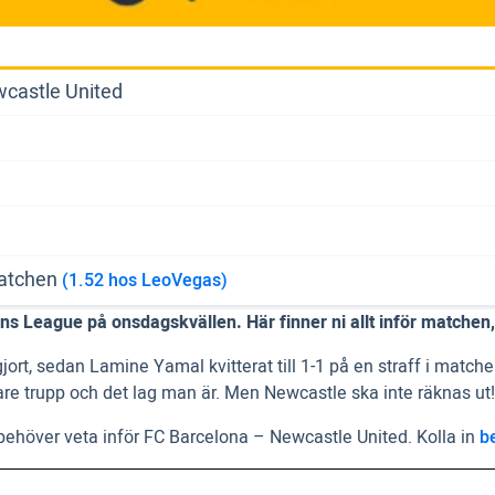
castle United
matchen
(1.52 hos LeoVegas)
League på onsdagskvällen. Här finner ni allt inför matchen, fr
rt, sedan Lamine Yamal kvitterat till 1-1 på en straff i match
are trupp och det lag man är. Men Newcastle ska inte räknas ut!
 behöver veta inför FC Barcelona – Newcastle United. Kolla in
be