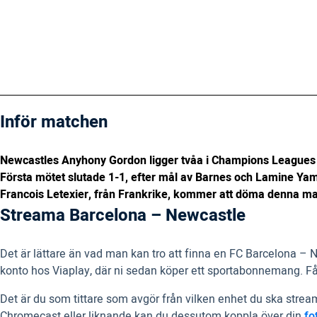
Inför matchen
Newcastles Anyhony Gordon ligger tvåa i Champions Leagues s
Första mötet slutade 1-1, efter mål av Barnes och Lamine Yam
Francois Letexier, från Frankrike, kommer att döma denna ma
Streama Barcelona – Newcastle
Det är lättare än vad man kan tro att finna en FC Barcelona – Ne
konto hos Viaplay, där ni sedan köper ett sportabonnemang. Får
Det är du som tittare som avgör från vilken enhet du ska stream
Chromecast eller liknande kan du dessutom koppla över din
fo